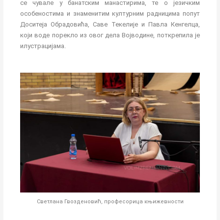
се чувале у банатским манастирима, те о језичким
особеностима и знаменитим културним радницима попут
Доситеја Обрадовића, Саве Текелије и Павла Кенгелца,
који воде порекло из овог дела Војводине, поткрепила је
илустрацијама.
Светлана Гвозденовић, професорица књижевности