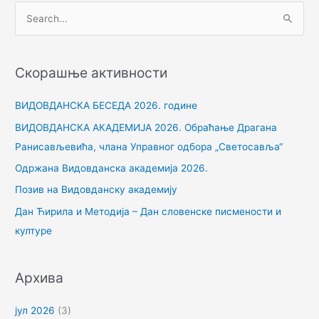
П
р
е
Скорашње активности
т
р
ВИДОВДАНСКА БЕСЕДА 2026. године
а
ВИДОВДАНСКА АКАДЕМИЈА 2026. Обраћање Драгана
г
Ранисављевића, члана Управног одбора „Светосавља“
а
Одржана Видовданска академија 2026.
з
Позив на Видовданску академију
а
Дан Ћирила и Методија – Дан словенске писмености и
:
културе
Архива
јул 2026
(3)