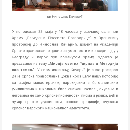
др Нинослав Качарић
У понедељак 22. маја у 18 часова у свечаној сали при
Храму „Ваведења Пресвете Богорорице“ у Зрењанину
протојереј
др Нинослав Качарић
, доцент на Академији
Српске православне цркве за уметности и консервацију у
Београду и парох при поменутом храму, одржао је
предавање на тему
„Мисија светих Ћирила и Методија
као темељ“.
У свом излагању, Качарић је апострофирао
да је Српска православна црква кроз целу нашу историју,
са својим манастирским, парохијским и богословским
училиштима и школама, била снажан носилац очувања и
неговања не само српске писмености, писма и језика, већ и
чувар српске духовности, српске традиције, очувања
српског верског и националног идентитета.