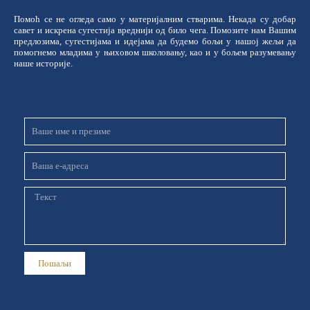
Помоћ се не огледа само у материјалним стварима. Некада су добар
савет и искрена сугестија вреднији од било чега. Помозите нам Вашим
предлозима, сугестијама и идејама да будемо бољи у нашој жељи да
помогнемо младима у њиховом школовању, као и у бољем разумевању
наше историје.
Име
и
презиме
Email
Порука
Пошаљи