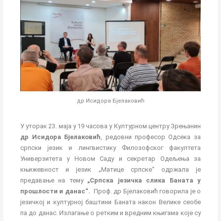
др Исидора Бјелаковић
У уторак 23. маја у 19 часова у Културном центру Зрењанин
др Исидора Бјелаковић
, редовни професор Одсека за
српски језик и лингвистику Филозофског факултета
Универзитета у Новом Саду и секретар Одељења за
књижевност и језик „Матице српске“ одржала је
предавање на тему
„Српска језичка слика Баната у
прошлости и данас“.
Проф. др Бјелаковић говорила је о
језичкој и културној баштини Баната након Велике сеобе
па до данас. Излагање о ретким и вредним књигама које су