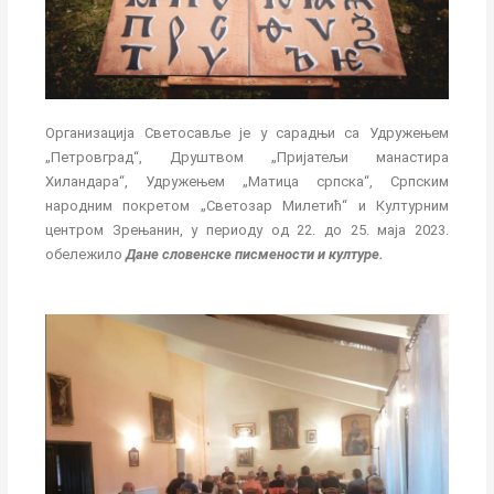
Организација Светосавље је у сарадњи са Удружењем
„Петровград“, Друштвом „Пријатељи манастира
Хиландара“, Удружењем „Матица српска“, Српским
народним покретом „Светозар Милетић“ и Културним
центром Зрењанин, у периоду од 22. до 25. маја 2023.
обележило
Дане словенске писмености и културе.