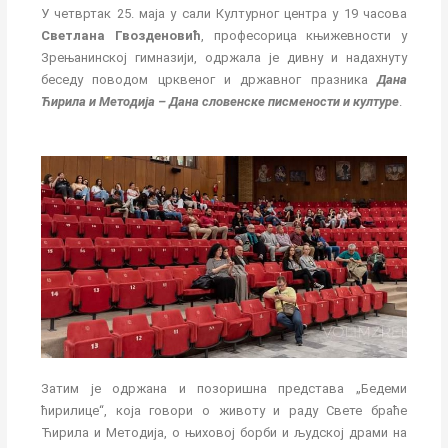
У четвртак 25. маја у сали Културног центра у 19 часова
Светлана Гвозденовић
, професорица књижевности у
Зрењанинској гимназији, одржала је дивну и надахнуту
беседу поводом црквеног и државног празника
Дана
Ћирила и Методија – Дана
словенске писмености и културе
.
Затим је одржана и позоришна представа „Бедеми
ћирилице“, која говори о животу и раду Свете браће
Ћирила и Методија, о њиховој борби и људској драми на