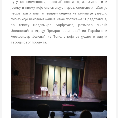
путу ка писмености, просвећености, одуховљености и
језику и писму које оплемењује народ словенски. „
Ово је
песма али и плач о градњи бедема на којима је узрасло
писмо које вековима напаја наше постојање.“
Представу је,
по тексту Владимира Ђорђевића, режирао Милић
Јовановић, а играју Предраг Јовановић из Параћина и
Александар Јеленић из Тополе који су уједно и идејни
творци овог пројекта.