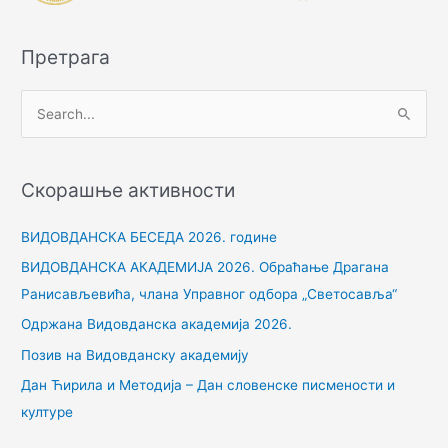
Претрага
П
р
е
Скорашње активности
т
р
ВИДОВДАНСКА БЕСЕДА 2026. године
а
ВИДОВДАНСКА АКАДЕМИЈА 2026. Обраћање Драгана
г
Ранисављевића, члана Управног одбора „Светосавља“
а
Одржана Видовданска академија 2026.
з
Позив на Видовданску академију
а
Дан Ћирила и Методија – Дан словенске писмености и
:
културе