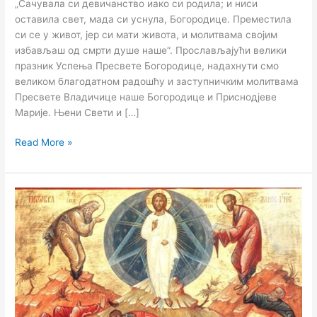
„Сачувала си девичанство иако си родила; и ниси
оставила свет, мада си уснула, Богородице. Преместила
си се у живот, јер си мати живота, и молитвама својим
избављаш од смрти душе наше“. Прослављајући велики
празник Успења Пресвете Богородице, надахнути смо
великом благодатном радошћу и заступничким молитвама
Пресвете Владичице наше Богородице и Приснодјеве
Марије. Њени Свети и […]
Read More »
ПРЕОБРАЖЕЊЕ
ГОСПОДЊЕ
(19.
август)