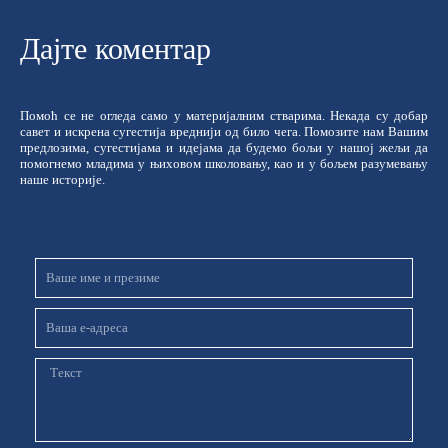
Дајте коментар
Помоћ се не огледа само у материјалним стварима. Некада су добар
савет и искрена сугестија вреднији од било чега. Помозите нам Вашим
предлозима, сугестијама и идејама да будемо бољи у нашој жељи да
помогнемо младима у њиховом школовању, као и у бољем разумевању
наше историје.
Име
и
презиме
Email
Порука