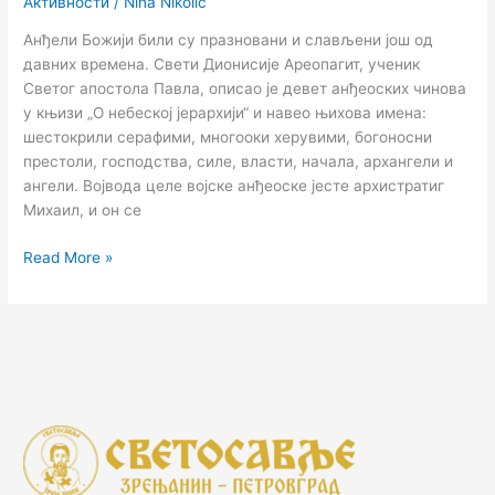
Активности
/
Nina Nikolic
Анђели Божији били су празновани и слављени још од
давних времена. Свети Дионисије Ареопагит, ученик
Светог апостола Павла, описао је девет анђеоских чинова
у књизи „О небеској јерархији“ и навео њихова имена:
шестокрили серафими, многооки херувими, богоносни
престоли, господства, силе, власти, начала, архангели и
ангели. Војвода целе војске анђеоске јесте архистратиг
Михаил, и он се
Read More »