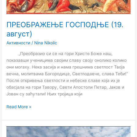
ПРЕОБРАЖЕЊЕ ГОСПОДЊЕ (19.
август)
Активности
/
Nina Nikolic
„Преобразио си се на гори Христе Боже наш,
показавши ученицима својим славу своју онолико колико
они могаху. Нека засија и нама грешнима светлост Твоја
вечна, молитвама Богородице, Светлодавче, слава Теби!“
После откривења светлости и небеске славе која их је
обасјала на гори Тавору, Свети Апостоли Петар, Јаков и
Јован су заћутали! Њих тројица који
Read More »
СВЕЧАНО
ПРОСЛАВЉЕН