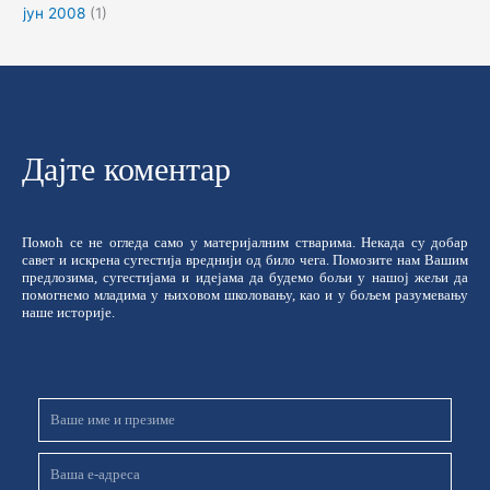
јун 2008
(1)
Дајте коментар
Помоћ се не огледа само у материјалним стварима. Некада су добар
савет и искрена сугестија вреднији од било чега. Помозите нам Вашим
предлозима, сугестијама и идејама да будемо бољи у нашој жељи да
помогнемо младима у њиховом школовању, као и у бољем разумевању
наше историје.
Име
и
презиме
Email