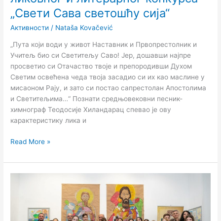
„Свети Сава светошћу сија“
Активности
/
Nataša Kovačević
„Пута који води у живот Наставник и Првопрестолник и
Учитељ био си Светитељу Саво! Јер, дошавши најпре
просветио си Отачаство твоје и препородивши Духом
Светим освећена чеда твоја засадио си их као маслине у
мисаоном Рају, и зато си постао сапрестолан Апостолима
и Светитељима…“ Познати средњовековни песник-
химнограф Теодосије Хиландарац спевао је ову
карактеристику лика и
Read More »
Одржана
свечаност
поводом
доделе