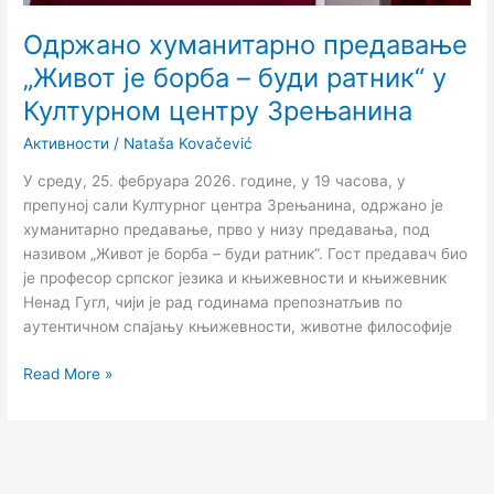
Зрењанина
Одржано хуманитарно предавање
„Живот је борба – буди ратник“ у
Културном центру Зрењанина
Активности
/
Nataša Kovačević
У среду, 25. фебруара 2026. године, у 19 часова, у
препуној сали Културног центра Зрењанина, одржано је
хуманитарно предавање, прво у низу предавања, под
називом „Живот је борба – буди ратник“. Гост предавач био
је професор српског језика и књижевности и књижевник
Ненад Гугл, чији је рад годинама препознатљив по
аутентичном спајању књижевности, животне философије
Read More »