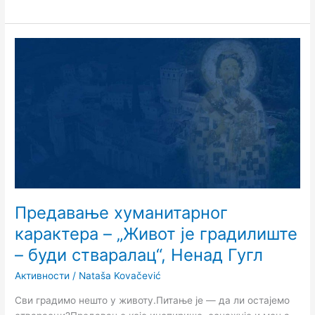
Предавање
хуманитарног
карактера
–
„Живот
је
градилиште
–
буди
стваралац“,
Ненад
Предавање хуманитарног
Гугл
карактера – „Живот је градилиште
– буди стваралац“, Ненад Гугл
Активности
/
Nataša Kovačević
Сви градимо нешто у животу.Питање је — да ли остајемо