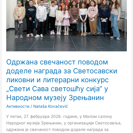
награда
за
Светосавски
ликовни
и
литерарни
конкурс
„Свети
Сава
светошћу
Одржана свечаност поводом
сија“
доделе награда за Светосавски
у
ликовни и литерарни конкурс
Народном
музеју
„Свети Сава светошћу сија“ у
Зрењанин
Народном музеју Зрењанин
Активности
/
Nataša Kovačević
У петак, 27. фебруара 2026. године, у Малом салону
Народног музеја Зрењанин, у организацији Светосавља,
одржана је свечаност поводом доделе награда за