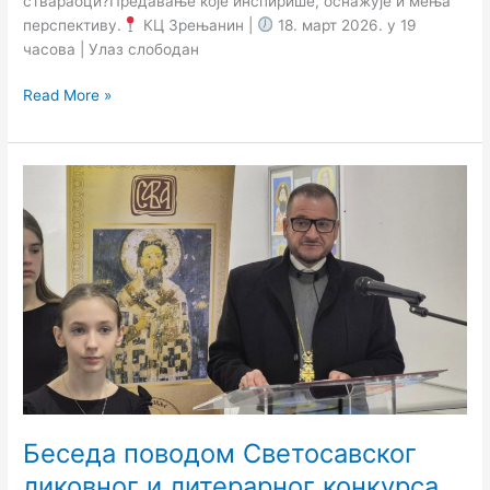
ствараоци?Предавање које инспирише, оснажује и мења
перспективу.
КЦ Зрењанин |
18. март 2026. у 19
часова | Улаз слободан
Read More »
Беседа
поводом
Светосавског
ликовног
и
литерарног
конкурса
„Свети
Сава
светошћу
сија“
Беседа поводом Светосавског
ликовног и литерарног конкурса