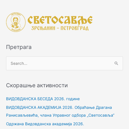
Претрага
П
р
е
Скорашње активности
т
р
ВИДОВДАНСКА БЕСЕДА 2026. године
а
ВИДОВДАНСКА АКАДЕМИЈА 2026. Обраћање Драгана
г
Ранисављевића, члана Управног одбора „Светосавља“
а
Одржана Видовданска академија 2026.
з