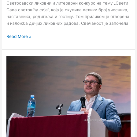
Светосавски ликовни и литерарни конкурс на тему „Свети
Сава светошћу сија“, која је окупила велики број учесника,
наставника, родитеља и гостију. Том приликом је отворена
и изложба дечјих ликовних радова. Свечаност је започела
Read More »
Одржано
хуманитарно
предавање
„Живот
је
борба
–
буди
ратник“
у
Културном
центру