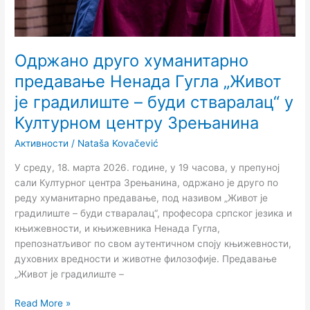
буди
стваралац“
у
Културном
Одржано друго хуманитарно
центру
предавање Ненада Гугла „Живот
Зрењанина
је градилиште – буди стваралац“ у
Културном центру Зрењанина
Активности
/
Nataša Kovačević
У среду, 18. марта 2026. године, у 19 часова, у препуној
сали Културног центра Зрењанина, одржано је друго по
реду хуманитарно предавање, под називом „Живот је
градилиште – буди стваралац“, професорa српског језика и
књижевности, и књижевникa Ненада Гугла,
препознатљивог по свом аутентичном споју књижевности,
духовних вредности и животне филозофије. Предавање
„Живот је градилиште –
Read More »