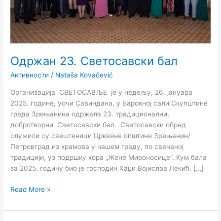
Одржан 23. Светосавски бал
Активности
/
Nataša Kovačević
Организација СВЕТОСАВЉЕ је у недељу, 26. јануара
2025. године, уочи Савиндана, у Барокној сали Скупштине
града Зрењанина одржала 23. традиционални,
добротворни Светосавски бал. Светосавски обред
служили су свештеници Црквене општине Зрењанин/
Петровград из храмова у нашем граду, по свечаној
традицији, уз подршку хора „Жене Мироносице“. Кум бала
за 2025. годину био је господин Хаџи Војислав Лекић. […]
Read More »