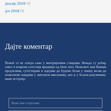
јануар 2009
(1)
јун 2008
(1)
Дајте коментар
Помоћ се не огледа само у материјалним стварима. Некада су добар
савет и искрена сугестија вреднији од било чега. Помозите нам Вашим
предлозима, сугестијама и идејама да будемо бољи у нашој жељи да
помогнемо младима у њиховом школовању, као и у бољем разумевању
наше историје.
Име
и