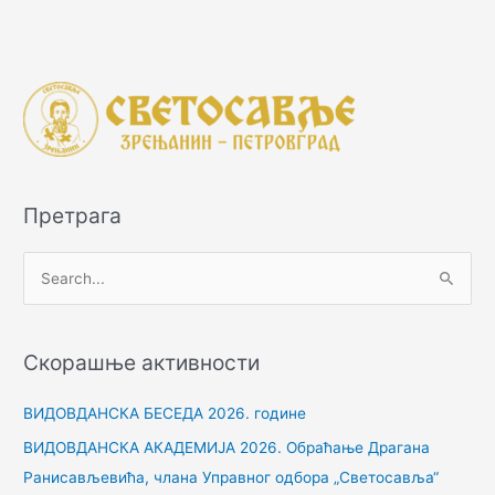
Претрага
П
р
е
Скорашње активности
т
р
ВИДОВДАНСКА БЕСЕДА 2026. године
а
ВИДОВДАНСКА АКАДЕМИЈА 2026. Обраћање Драгана
г
Ранисављевића, члана Управног одбора „Светосавља“
а