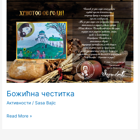
Божићна
честитка
Божићна честитка
Активности
/
Sasa Bajic
Read More »