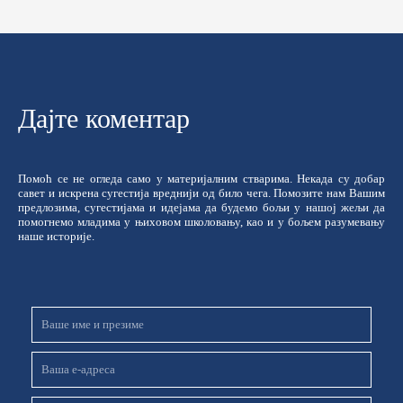
Дајте коментар
Помоћ се не огледа само у материјалним стварима. Некада су добар
савет и искрена сугестија вреднији од било чега. Помозите нам Вашим
предлозима, сугестијама и идејама да будемо бољи у нашој жељи да
помогнемо младима у њиховом школовању, као и у бољем разумевању
наше историје.
Име
и
презиме
Email