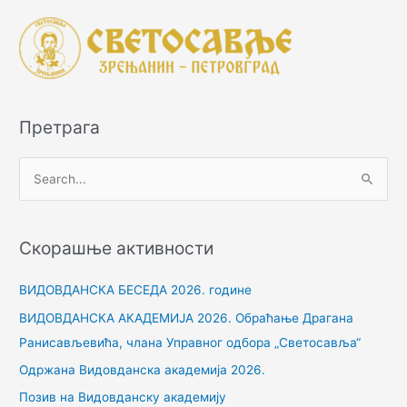
Претрага
П
р
е
Скорашње активности
т
р
ВИДОВДАНСКА БЕСЕДА 2026. године
а
ВИДОВДАНСКА АКАДЕМИЈА 2026. Обраћање Драгана
г
Ранисављевића, члана Управног одбора „Светосавља“
а
Одржана Видовданска академија 2026.
з
Позив на Видовданску академију
а