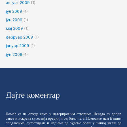
август 2009
(1)
јул 2009
(1)
јун 2009
(1)
мај 2009
(1)
фебруар 2009
(1)
јануар 2009
(1)
јун 2008
(1)
Дајте коментар
Помоћ се не огледа само у материјалним стварима. Некада су добар
савет и искрена сугестија вреднији од било чега. Помозите нам Вашим
предлозима, сугестијама и идејама да будемо бољи у нашој жељи да