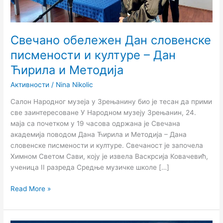
Дан
Ћирила
и
Методија
Свечано обележен Дан словенске
писмености и културе – Дан
Ћирила и Методија
Активности
/
Nina Nikolic
Салон Народног музеја у Зрењанину био је тесан да прими
све заинтересоване У Народном музеју Зрењанин, 24.
маја са почетком у 19 часова одржана је Свечана
академија поводом Дана Ћирила и Методија – Дана
словенске писмености и културе. Свечаност је започела
Химном Светом Сави, коју је извела Васкрсија Ковачевић,
ученица II разреда Средње музичке школе […]
Read More »