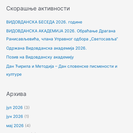
е
Скорашње активности
т
р
ВИДОВДАНСКА БЕСЕДА 2026. године
а
ВИДОВДАНСКА АКАДЕМИЈА 2026. Обраћање Драгана
г
Ранисављевића, члана Управног одбора „Светосавља“
а
Одржана Видовданска академија 2026.
з
Позив на Видовданску академију
а
Дан Ћирила и Методија – Дан словенске писмености и
:
културе
Архива
јул 2026
(3)
јун 2026
(1)
мај 2026
(4)