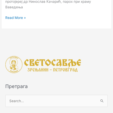
протојереј др Нинослав Качарић, парох при храму
Ваведења
Read More »
Претрага
П
р