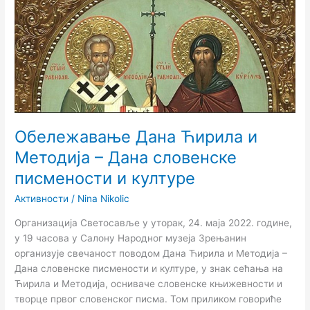
Дана
Ћирила
и
Методија
–
Дана
словенске
писмености
Обележавање Дана Ћирила и
и
културе
Методија – Дана словенске
писмености и културе
Активности
/
Nina Nikolic
Организација Светосавље у уторак, 24. маја 2022. године,
у 19 часова у Салону Народног музеја Зрењанин
организује свечаност поводом Дана Ћирила и Методија –
Дана словенске писмености и културе, у знак сећања на
Ћирила и Методија, осниваче словенске књижевности и
творце првог словенског писма. Том приликом говориће