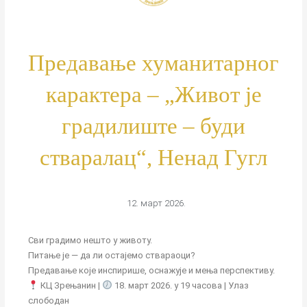
Предавање хуманитарног
карактера – „Живот је
градилиште – буди
стваралац“, Ненад Гугл
12. март 2026.
Сви градимо нешто у животу.
Питање је — да ли остајемо ствараоци?
Предавање које инспирише, оснажује и мења перспективу.
КЦ Зрењанин |
18. март 2026. у 19 часова | Улаз
слободан