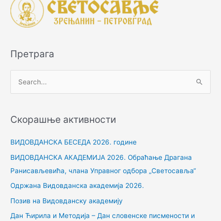
Претрага
П
р
е
Скорашње активности
т
р
ВИДОВДАНСКА БЕСЕДА 2026. године
а
ВИДОВДАНСКА АКАДЕМИЈА 2026. Обраћање Драгана
г
Ранисављевића, члана Управног одбора „Светосавља“
а
Одржана Видовданска академија 2026.
з
Позив на Видовданску академију
а
Дан Ћирила и Методија – Дан словенске писмености и
: