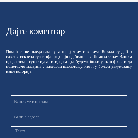
Дајте коментар
Помоћ се не огледа само у материјалним стварима. Некада су добар
савет и искрена сугестија вреднији од било чега. Помозите нам Вашим
предлозима, сугестијама и идејама да будемо бољи у нашој жељи да
помогнемо младима у њиховом школовању, као и у бољем разумевању
наше историје.
Име
и
презиме
Email
Порука