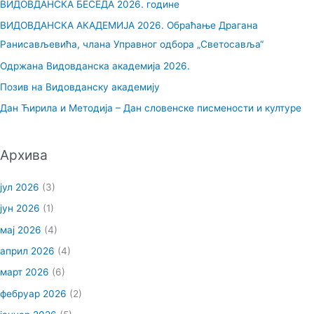
ВИДОВДАНСКА БЕСЕДА 2026. године
а
ВИДОВДАНСКА АКАДЕМИЈА 2026. Обраћање Драгана
г
Ранисављевића, члана Управног одбора „Светосавља“
а
Одржана Видовданска академија 2026.
з
Позив на Видовданску академију
а
Дан Ћирила и Методија – Дан словенске писмености и културе
:
Архива
јул 2026
(3)
јун 2026
(1)
мај 2026
(4)
април 2026
(4)
март 2026
(6)
фебруар 2026
(2)