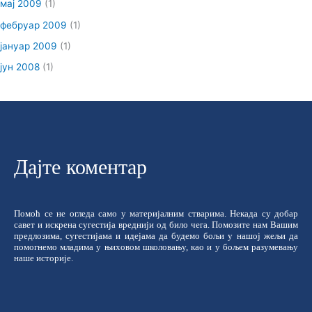
мај 2009
(1)
фебруар 2009
(1)
јануар 2009
(1)
јун 2008
(1)
Дајте коментар
Помоћ се не огледа само у материјалним стварима. Некада су добар
савет и искрена сугестија вреднији од било чега. Помозите нам Вашим
предлозима, сугестијама и идејама да будемо бољи у нашој жељи да
помогнемо младима у њиховом школовању, као и у бољем разумевању
наше историје.