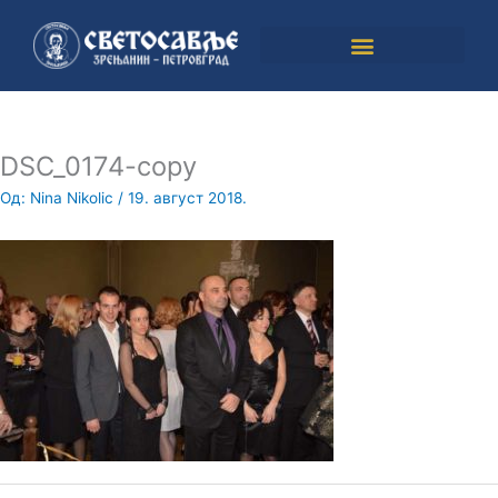
Пређи
на
садржај
DSC_0174-copy
Од:
Nina Nikolic
/
19. август 2018.