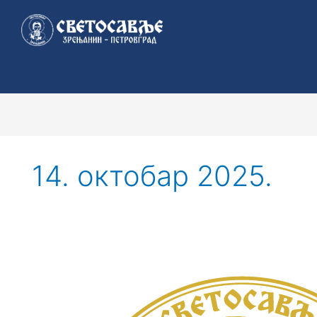
Пређи
на
садржај
14. октобар 2025.
Конкурс
за