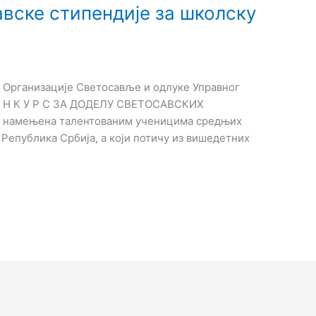
авске стипендије за школску
та Организације Светосавље и одлуке Управног
К О Н К У Р С ЗА ДОДЕЛУ СВЕТОСАВСКИХ
амењена талентованим ученицима средњих
 Република Србија, а који потичу из вишедетних