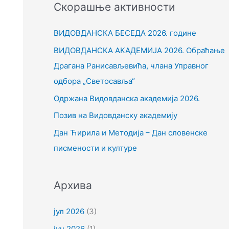
Скорашње активности
т
р
ВИДОВДАНСКА БЕСЕДА 2026. године
а
ВИДОВДАНСКА АКАДЕМИЈА 2026. Обраћање
г
Драгана Ранисављевића, члана Управног
а
одбора „Светосавља“
з
Одржана Видовданска академија 2026.
а
Позив на Видовданску академију
:
Дан Ћирила и Методија – Дан словенске
писмености и културе
Архива
јул 2026
(3)
јун 2026
(1)