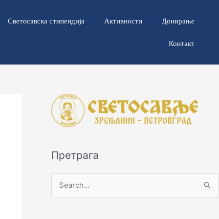
Светосавска стипендија
Активности
Донирање
Контакт
Претрага
П
р
е