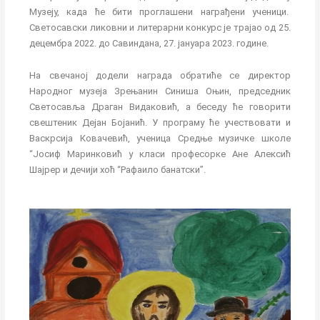
Музеју, када ће бити проглашени награђени ученици.
Светосавски ликовни и литерарни конкурс је трајао од 25.
децембра 2022. до Савиндана, 27. јануара 2023. године.
На свечаној додели награда обратиће се директор
Народног музеја Зрењанин Синиша Оњин, председник
Светосавља Драган Видаковић, а беседу ће говорити
свештеник Дејан Бојанић. У програму ће учествовати и
Васкрсија Ковачевић, ученица Средње музичке школе
“Јосиф Маринковић у класи професорке Ане Алексић
Шајрер и дечији хоћ “Рафаило банатски”.