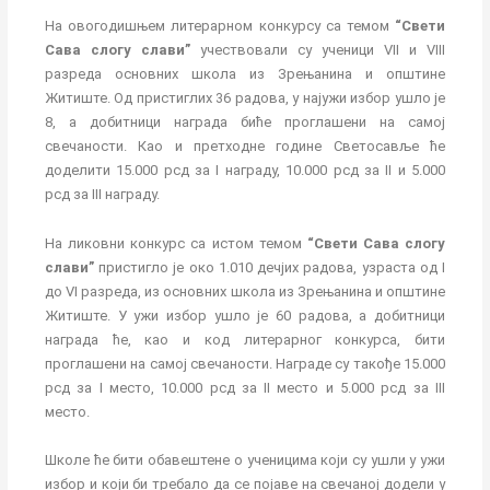
На овогодишњем литерарном конкурсу са темом
“Свети
Сава слогу слави”
учествовали су ученици VII и VIII
разреда основних школа из Зрењанина и општине
Житиште. Од пристиглих 36 радова, у најужи избор ушло је
8, а добитници награда биће проглашени на самој
свечаности. Као и претходне године Светосавље ће
доделити 15.000 рсд за I награду, 10.000 рсд за II и 5.000
рсд за III награду.
На ликовни конкурс са истом темом
“Свети Сава слогу
слави”
пристигло је око 1.010 дечјих радова, узраста од I
до VI разреда, из основних школа из Зрењанина и општине
Житиште. У ужи избор ушло је 60 радова, а добитници
награда ће, као и код литерарног конкурса, бити
проглашени на самој свечаности. Награде су такође 15.000
рсд за I место, 10.000 рсд за II место и 5.000 рсд за III
место.
Школе ће бити обавештене о ученицима који су ушли у ужи
избор и који би требало да се појаве на свечаној додели у