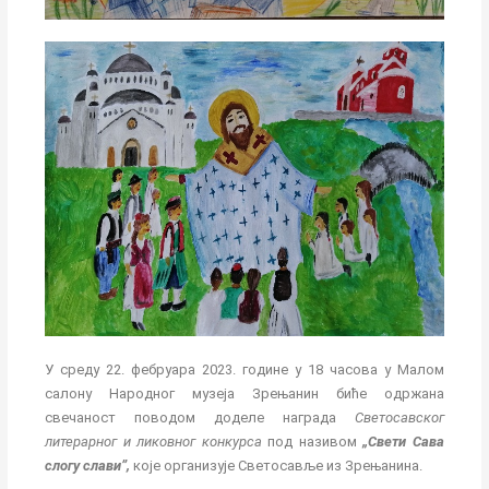
У среду 22. фебруара 2023. године у 18 часова у Малом
салону Народног музеја Зрењанин биће одржана
свечаност поводом доделе награда
Светосавског
литерарног и ликовног конкурса
под називом
„Свети Сава
слогу слави”,
које организује Светосавље из Зрењанина.