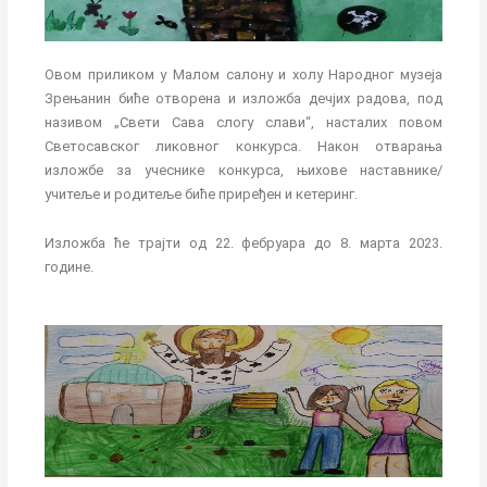
Овом приликом у Малом салону и холу Народног музеја
Зрењанин биће отворена и изложба дечјих радова, под
називом „Свети Сава слогу слави“, насталих повом
Светосавског ликовног конкурса. Након отварања
изложбе за учеснике конкурса, њихове наставнике/
учитеље и родитеље биће приређен и кетеринг.
Изложба ће трајти од 22. фебруара до 8. марта 2023.
године.