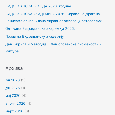
р
ВИДОВДАНСКА БЕСЕДА 2026. године
а
ВИДОВДАНСКА АКАДЕМИЈА 2026. Обраћање Драгана
г
Ранисављевића, члана Управног одбора „Светосавља“
а
Одржана Видовданска академија 2026.
з
Позив на Видовданску академију
а
Дан Ћирила и Методија – Дан словенске писмености и
:
културе
Архива
јул 2026
(3)
јун 2026
(1)
мај 2026
(4)
април 2026
(4)
март 2026
(6)