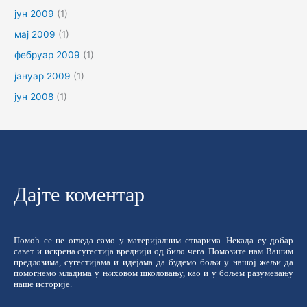
јун 2009
(1)
мај 2009
(1)
фебруар 2009
(1)
јануар 2009
(1)
јун 2008
(1)
Дајте коментар
Помоћ се не огледа само у материјалним стварима. Некада су добар
савет и искрена сугестија вреднији од било чега. Помозите нам Вашим
предлозима, сугестијама и идејама да будемо бољи у нашој жељи да
помогнемо младима у њиховом школовању, као и у бољем разумевању
наше историје.