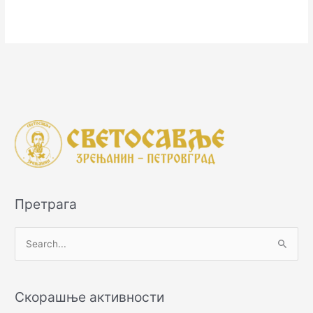
Претрага
П
р
е
Скорашње активности
т