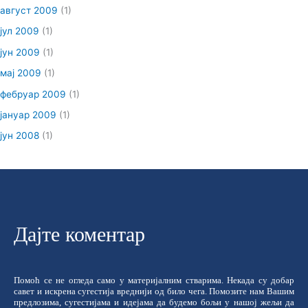
август 2009
(1)
јул 2009
(1)
јун 2009
(1)
мај 2009
(1)
фебруар 2009
(1)
јануар 2009
(1)
јун 2008
(1)
Дајте коментар
Помоћ се не огледа само у материјалним стварима. Некада су добар
савет и искрена сугестија вреднији од било чега. Помозите нам Вашим
предлозима, сугестијама и идејама да будемо бољи у нашој жељи да