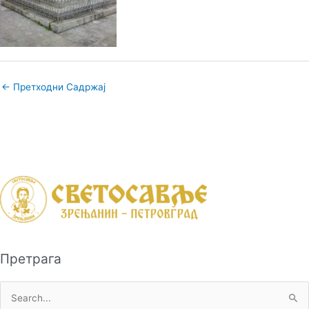
←
Претходни Садржај
Претрага
П