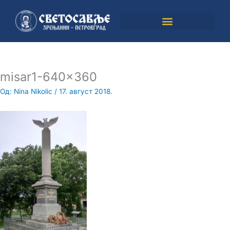
Пређи
на
садржај
misar1-640×360
Од:
Nina Nikolic
/
17. август 2018.