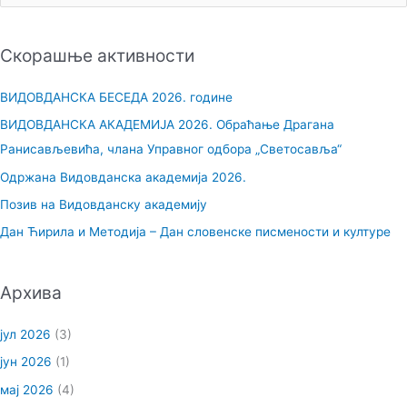
р
е
Скорашње активности
т
р
ВИДОВДАНСКА БЕСЕДА 2026. године
а
ВИДОВДАНСКА АКАДЕМИЈА 2026. Обраћање Драгана
г
Ранисављевића, члана Управног одбора „Светосавља“
а
Одржана Видовданска академија 2026.
з
Позив на Видовданску академију
а
Дан Ћирила и Методија – Дан словенске писмености и културе
:
Архива
јул 2026
(3)
јун 2026
(1)
мај 2026
(4)