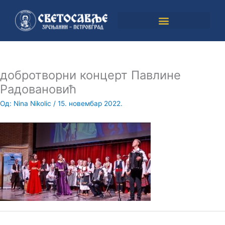
Пређи
на
садржај
добротворни концерт Павлине
Радовановић
Од:
Nina Nikolic
/
15. новембар 2022.