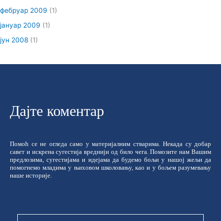
фебруар 2009
(1)
јануар 2009
(1)
јун 2008
(1)
Дајте коментар
Помоћ се не огледа само у материјалним стварима. Некада су добар
савет и искрена сугестија вреднији од било чега. Помозите нам Вашим
предлозима, сугестијама и идејама да будемо бољи у нашој жељи да
помогнемо младима у њиховом школовању, као и у бољем разумевању
наше историје.
Име