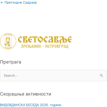
←
Претходни Садржај
Претрага
П
р
е
Скорашње активности
т
р
ВИДОВДАНСКА БЕСЕДА 2026. године