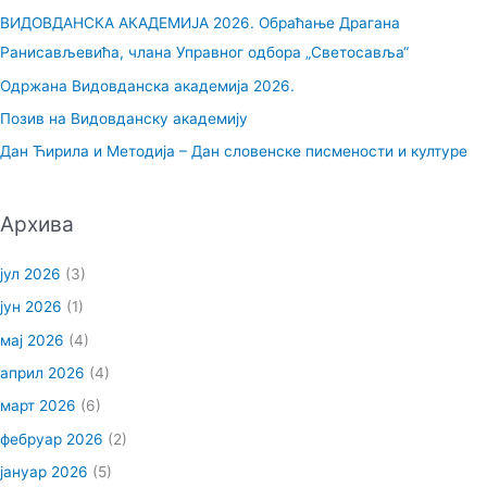
а
ВИДОВДАНСКА АКАДЕМИЈА 2026. Обраћање Драгана
г
Ранисављевића, члана Управног одбора „Светосавља“
а
Одржана Видовданска академија 2026.
з
Позив на Видовданску академију
а
Дан Ћирила и Методија – Дан словенске писмености и културе
:
Архива
јул 2026
(3)
јун 2026
(1)
мај 2026
(4)
април 2026
(4)
март 2026
(6)
фебруар 2026
(2)
јануар 2026
(5)