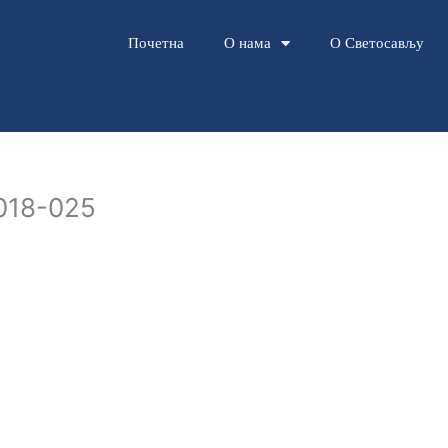
Почетна
О нама
О Светосављу
2018-025