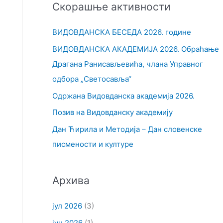
Скорашње активности
т
р
ВИДОВДАНСКА БЕСЕДА 2026. године
а
ВИДОВДАНСКА АКАДЕМИЈА 2026. Обраћање
г
Драгана Ранисављевића, члана Управног
а
одбора „Светосавља“
з
Одржана Видовданска академија 2026.
а
Позив на Видовданску академију
:
Дан Ћирила и Методија – Дан словенске
писмености и културе
Архива
јул 2026
(3)
јун 2026
(1)