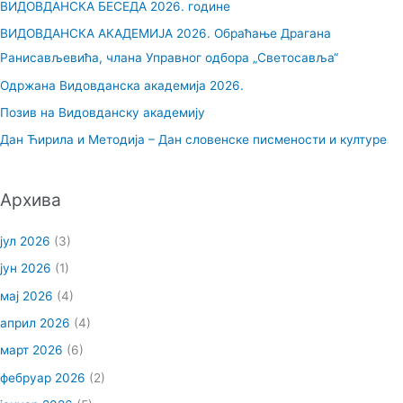
ВИДОВДАНСКА БЕСЕДА 2026. године
а
ВИДОВДАНСКА АКАДЕМИЈА 2026. Обраћање Драгана
г
Ранисављевића, члана Управног одбора „Светосавља“
а
Одржана Видовданска академија 2026.
з
Позив на Видовданску академију
а
Дан Ћирила и Методија – Дан словенске писмености и културе
:
Архива
јул 2026
(3)
јун 2026
(1)
мај 2026
(4)
април 2026
(4)
март 2026
(6)
фебруар 2026
(2)