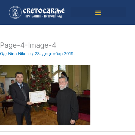
Пређи
на
садржај
Page-4-Image-4
Од:
Nina Nikolic
/
23. децембар 2019.