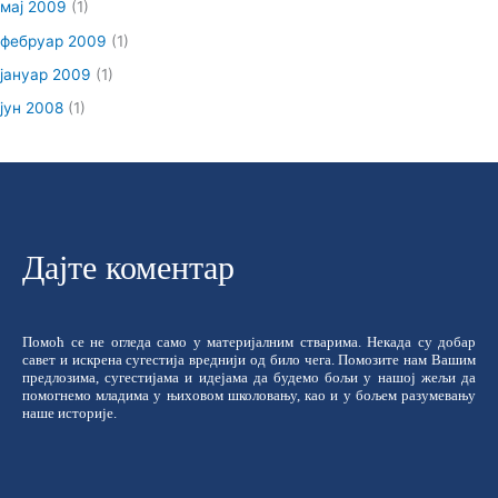
мај 2009
(1)
фебруар 2009
(1)
јануар 2009
(1)
јун 2008
(1)
Дајте коментар
Помоћ се не огледа само у материјалним стварима. Некада су добар
савет и искрена сугестија вреднији од било чега. Помозите нам Вашим
предлозима, сугестијама и идејама да будемо бољи у нашој жељи да
помогнемо младима у њиховом школовању, као и у бољем разумевању
наше историје.