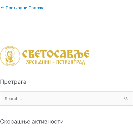
←
Претходни Садржај
Претрага
П
р
е
Скорашње активности
т
р