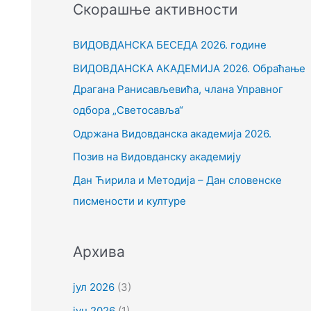
Скорашње активности
т
р
ВИДОВДАНСКА БЕСЕДА 2026. године
а
ВИДОВДАНСКА АКАДЕМИЈА 2026. Обраћање
г
Драгана Ранисављевића, члана Управног
а
одбора „Светосавља“
з
Одржана Видовданска академија 2026.
а
Позив на Видовданску академију
:
Дан Ћирила и Методија – Дан словенске
писмености и културе
Архива
јул 2026
(3)
јун 2026
(1)