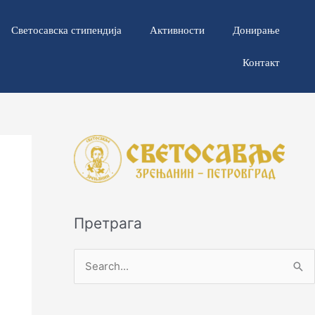
Светосавска стипендија
Активности
Донирање
Контакт
Претрага
П
р
е