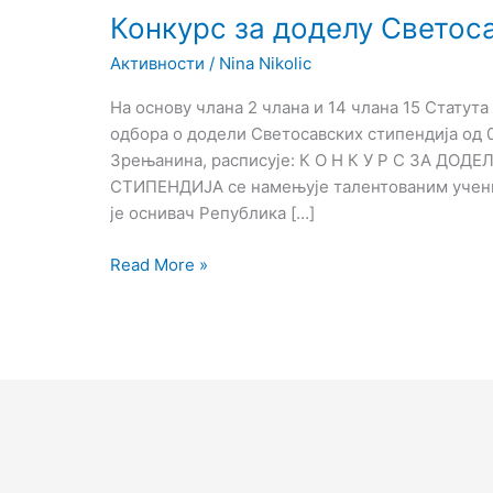
Конкурс за доделу Светоса
Активности
/
Nina Nikolic
На основу члана 2 члана и 14 члана 15 Статут
одбора о додели Светосавских стипендија од 0
Зрењанина, расписује: К О Н К У Р С ЗА 
СТИПЕНДИЈА се намењује талентованим учени
је оснивач Република […]
Read More »