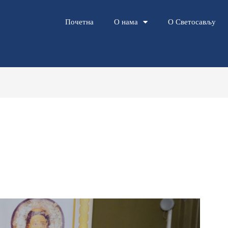
Почетна
О нама
О Светосављу