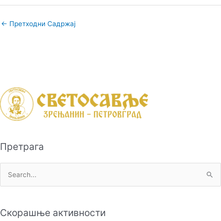
←
Претходни Садржај
Претрага
П
р
е
Скорашње активности
т