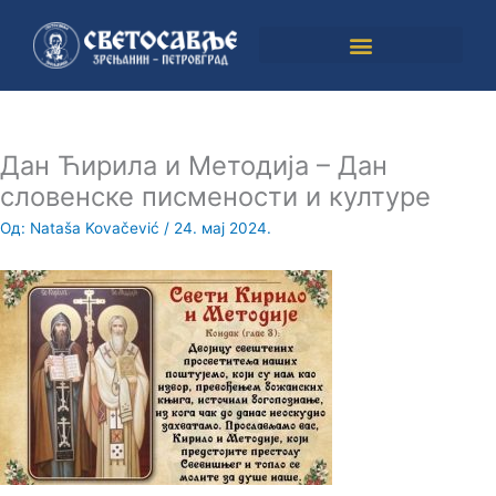
Пређи
на
садржај
Дан Ћирила и Методија – Дан
словенске писмености и културе
Од:
Nataša Kovačević
/
24. мај 2024.