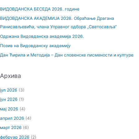
р
ВИДОВДАНСКА БЕСЕДА 2026. године
а
ВИДОВДАНСКА АКАДЕМИЈА 2026. Обраћање Драгана
г
Ранисављевића, члана Управног одбора „Светосавља“
а
Одржана Видовданска академија 2026.
з
Позив на Видовданску академију
а
Дан Ћирила и Методија – Дан словенске писмености и културе
:
Архива
јул 2026
(3)
јун 2026
(1)
мај 2026
(4)
април 2026
(4)
март 2026
(6)
фебруар 2026
(2)