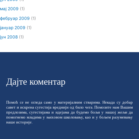
мај 2009
(1)
фебруар 2009
(1)
јануар 2009
(1)
јун 2008
(1)
Дајте коментар
Помоћ се не огледа само у материјалним стварима. Некада су добар
савет и искрена сугестија вреднији од било чега. Помозите нам Вашим
предлозима, сугестијама и идејама да будемо бољи у нашој жељи да
помогнемо младима у њиховом школовању, као и у бољем разумевању
наше историје.