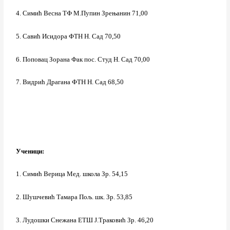
4. Симић Весна ТФ М.Пупин Зрењанин 71,00
5. Савић Исидора ФТН Н. Сад 70,50
6. Поповац Зорана Фак пос. Студ Н. Сад 70,00
7. Видрић Драгана ФТН Н. Сад 68,50
Ученици:
1. Симић Верица Мед. школа Зр. 54,15
2. Шушчевић Тамара Пољ. шк. Зр. 53,85
3. Лудошки Снежана ЕТШ Ј.Траковић Зр. 46,20