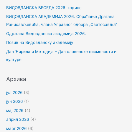
р
ВИДОВДАНСКА БЕСЕДА 2026. године
а
ВИДОВДАНСКА АКАДЕМИЈА 2026. Обраћање Драгана
г
Ранисављевића, члана Управног одбора „Светосавља“
а
Одржана Видовданска академија 2026.
з
Позив на Видовданску академију
а
Дан Ћирила и Методија – Дан словенске писмености и
:
културе
Архива
јул 2026
(3)
јун 2026
(1)
мај 2026
(4)
април 2026
(4)
март 2026
(6)