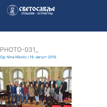
Пређи
на
садржај
PHOTO-031_
Од:
Nina Nikolic
/
18. август 2018.