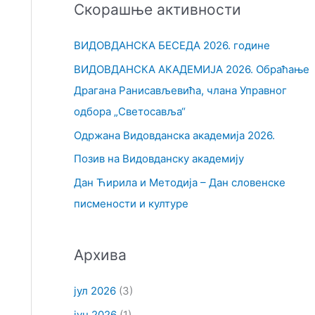
Скорашње активности
т
р
ВИДОВДАНСКА БЕСЕДА 2026. године
а
ВИДОВДАНСКА АКАДЕМИЈА 2026. Обраћање
г
Драгана Ранисављевића, члана Управног
а
одбора „Светосавља“
з
Одржана Видовданска академија 2026.
а
Позив на Видовданску академију
:
Дан Ћирила и Методија – Дан словенске
писмености и културе
Архива
јул 2026
(3)
јун 2026
(1)