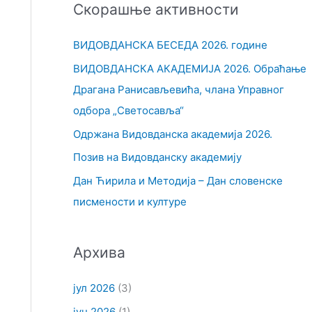
Скорашње активности
т
р
ВИДОВДАНСКА БЕСЕДА 2026. године
а
ВИДОВДАНСКА АКАДЕМИЈА 2026. Обраћање
г
Драгана Ранисављевића, члана Управног
а
одбора „Светосавља“
з
Одржана Видовданска академија 2026.
а
Позив на Видовданску академију
:
Дан Ћирила и Методија – Дан словенске
писмености и културе
Архива
јул 2026
(3)
јун 2026
(1)