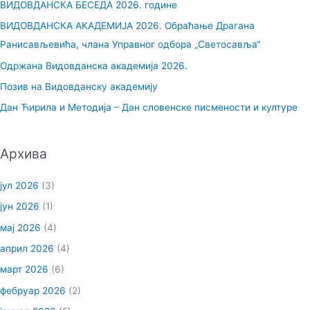
ВИДОВДАНСКА БЕСЕДА 2026. године
а
ВИДОВДАНСКА АКАДЕМИЈА 2026. Обраћање Драгана
г
Ранисављевића, члана Управног одбора „Светосавља“
а
Одржана Видовданска академија 2026.
з
Позив на Видовданску академију
а
Дан Ћирила и Методија – Дан словенске писмености и културе
:
Архива
јул 2026
(3)
јун 2026
(1)
мај 2026
(4)
април 2026
(4)
март 2026
(6)
фебруар 2026
(2)