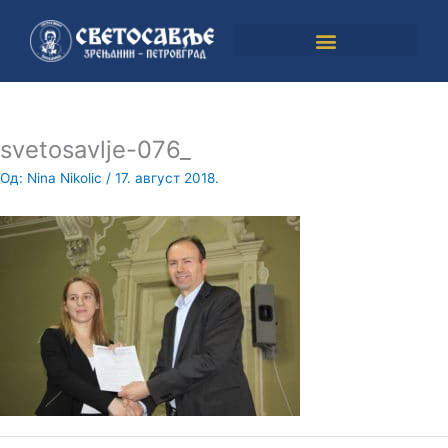
Пређи
на
садржај
svetosavlje-076_
Од:
Nina Nikolic
/
17. август 2018.