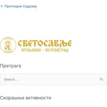
←
Претходни Садржај
Претрага
П
р
е
Скорашње активности
т
р