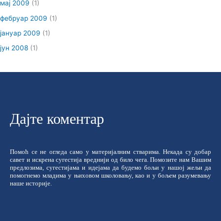
мај 2009
(1)
фебруар 2009
(1)
јануар 2009
(1)
јун 2008
(1)
Дајте коментар
Помоћ се не огледа само у материјалним стварима. Некада су добар
савет и искрена сугестија вреднији од било чега. Помозите нам Вашим
предлозима, сугестијама и идејама да будемо бољи у нашој жељи да
помогнемо младима у њиховом школовању, као и у бољем разумевању
наше историје.