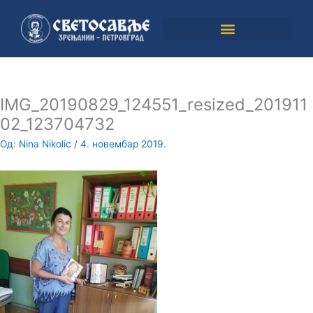
Пређи
на
садржај
IMG_20190829_124551_resized_201911
02_123704732
Од:
Nina Nikolic
/
4. новембар 2019.