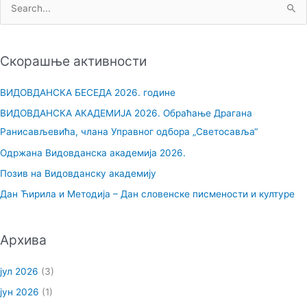
П
р
е
Скорашње активности
т
р
ВИДОВДАНСКА БЕСЕДА 2026. године
а
ВИДОВДАНСКА АКАДЕМИЈА 2026. Обраћање Драгана
г
Ранисављевића, члана Управног одбора „Светосавља“
а
Одржана Видовданска академија 2026.
з
Позив на Видовданску академију
а
Дан Ћирила и Методија – Дан словенске писмености и културе
:
Архива
јул 2026
(3)
јун 2026
(1)