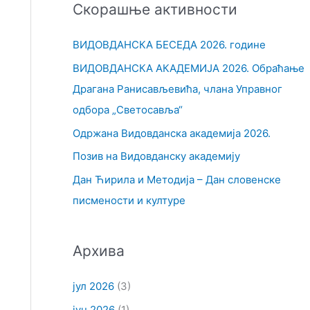
Скорашње активности
т
р
ВИДОВДАНСКА БЕСЕДА 2026. године
а
ВИДОВДАНСКА АКАДЕМИЈА 2026. Обраћање
г
Драгана Ранисављевића, члана Управног
а
одбора „Светосавља“
з
Одржана Видовданска академија 2026.
а
Позив на Видовданску академију
:
Дан Ћирила и Методија – Дан словенске
писмености и културе
Архива
јул 2026
(3)
јун 2026
(1)