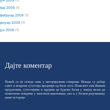
јун 2009
(1)
мај 2009
(1)
фебруар 2009
(1)
јануар 2009
(1)
јун 2008
(1)
Дајте коментар
Помоћ се не огледа само у материјалним стварима. Некада су добар
савет и искрена сугестија вреднији од било чега. Помозите нам Вашим
предлозима, сугестијама и идејама да будемо бољи у нашој жељи да
помогнемо младима у њиховом школовању, као и у бољем разумевању
наше историје.