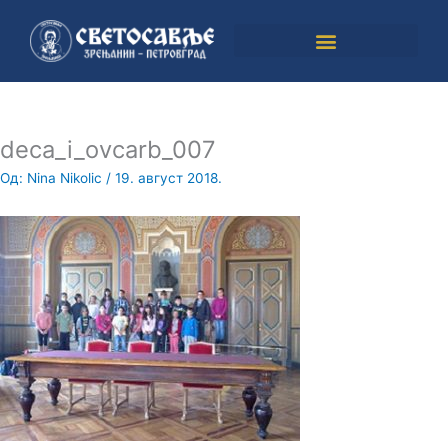
Пређи
на
садржај
deca_i_ovcarb_007
Од:
Nina Nikolic
/
19. август 2018.