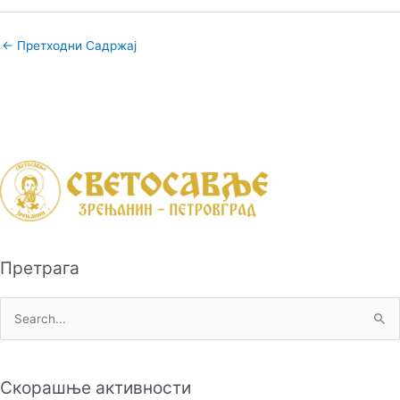
←
Претходни Садржај
Претрага
П
р
е
Скорашње активности
т