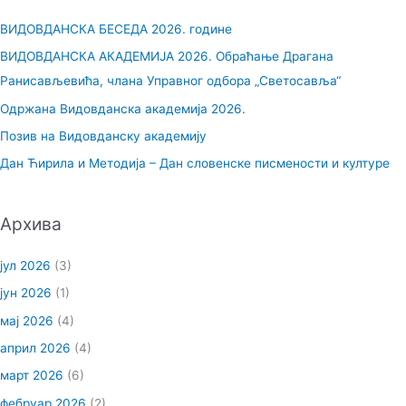
р
ВИДОВДАНСКА БЕСЕДА 2026. године
а
ВИДОВДАНСКА АКАДЕМИЈА 2026. Обраћање Драгана
г
Ранисављевића, члана Управног одбора „Светосавља“
а
Одржана Видовданска академија 2026.
з
Позив на Видовданску академију
а
Дан Ћирила и Методија – Дан словенске писмености и културе
:
Архива
јул 2026
(3)
јун 2026
(1)
мај 2026
(4)
април 2026
(4)
март 2026
(6)
фебруар 2026
(2)