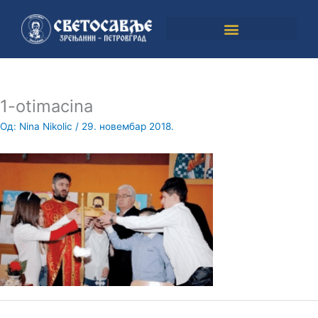
Пређи
на
садржај
1-otimacina
Од:
Nina Nikolic
/
29. новембар 2018.