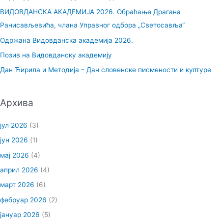
а
ВИДОВДАНСКА АКАДЕМИЈА 2026. Обраћање Драгана
г
Ранисављевића, члана Управног одбора „Светосавља“
а
Одржана Видовданска академија 2026.
з
Позив на Видовданску академију
а
Дан Ћирила и Методија – Дан словенске писмености и културе
:
Архива
јул 2026
(3)
јун 2026
(1)
мај 2026
(4)
април 2026
(4)
март 2026
(6)
фебруар 2026
(2)
јануар 2026
(5)