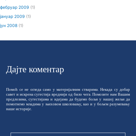
фебруар 2009
(1)
јануар 2009
(1)
јун 2008
(1)
Дајте коментар
Помоћ се не огледа само у материјалним стварима. Некада су добар
савет и искрена сугестија вреднији од било чега. Помозите нам Вашим
предлозима, сугестијама и идејама да будемо бољи у нашој жељи да
помогнемо младима у њиховом школовању, као и у бољем разумевању
наше историје.
Име