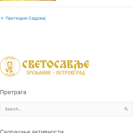
←
Претходни Садржај
Претрага
П
р
е
Скорашње активности