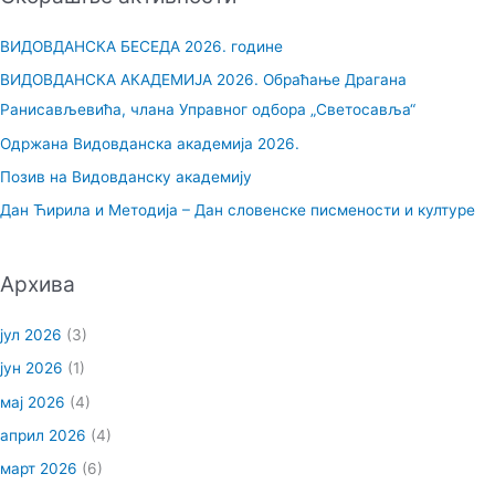
т
р
ВИДОВДАНСКА БЕСЕДА 2026. године
а
ВИДОВДАНСКА АКАДЕМИЈА 2026. Обраћање Драгана
г
Ранисављевића, члана Управног одбора „Светосавља“
а
Одржана Видовданска академија 2026.
з
Позив на Видовданску академију
а
Дан Ћирила и Методија – Дан словенске писмености и културе
:
Архива
јул 2026
(3)
јун 2026
(1)
мај 2026
(4)
април 2026
(4)
март 2026
(6)