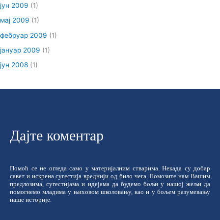
јун 2009
(1)
мај 2009
(1)
фебруар 2009
(1)
јануар 2009
(1)
јун 2008
(1)
Дајте коментар
Помоћ се не огледа само у материјалним стварима. Некада су добар
савет и искрена сугестија вреднији од било чега. Помозите нам Вашим
предлозима, сугестијама и идејама да будемо бољи у нашој жељи да
помогнемо младима у њиховом школовању, као и у бољем разумевању
наше историје.