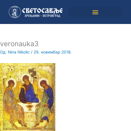
Пређи
на
садржај
veronauka3
Од:
Nina Nikolic
/
29. новембар 2018.