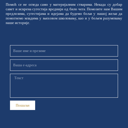
Помоћ се не огледа само у материјалним стварима. Некада су добар
савет и искрена сугестија вреднији од било чега. Помозите нам Вашим
предлозима, сугестијама и идејама да будемо бољи у нашој жељи да
помогнемо младима у њиховом школовању, као и у бољем разумевању
наше историје.
Име
и
презиме
Email
Порука
Пошаљи