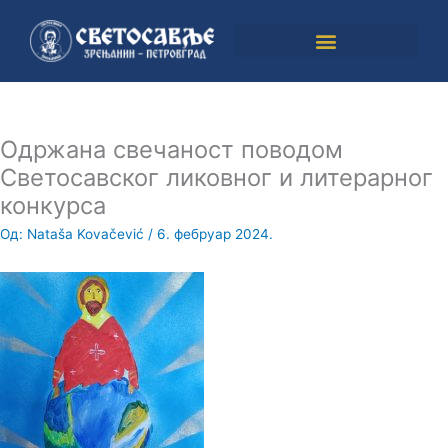
Пређи
на
садржај
Одржана свечаност поводом
Светосавског ликовног и литерарног
конкурса
Од:
Nataša Kovačević
/
6. фебруар 2024.