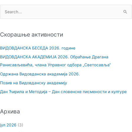
П
р
е
Скорашње активности
т
р
ВИДОВДАНСКА БЕСЕДА 2026. године
а
ВИДОВДАНСКА АКАДЕМИЈА 2026. Обраћање Драгана
г
Ранисављевића, члана Управног одбора „Светосавља“
а
Одржана Видовданска академија 2026.
з
Позив на Видовданску академију
а
Дан Ћирила и Методија – Дан словенске писмености и културе
:
Архива
јул 2026
(3)