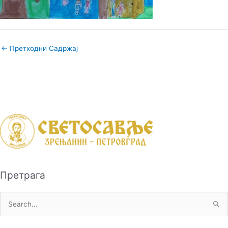
←
Претходни Садржај
Претрага
П
р