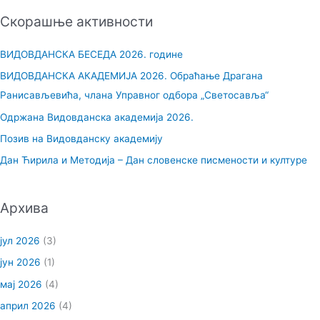
е
Скорашње активности
т
р
ВИДОВДАНСКА БЕСЕДА 2026. године
а
ВИДОВДАНСКА АКАДЕМИЈА 2026. Обраћање Драгана
г
Ранисављевића, члана Управног одбора „Светосавља“
а
Одржана Видовданска академија 2026.
з
Позив на Видовданску академију
а
Дан Ћирила и Методија – Дан словенске писмености и културе
:
Архива
јул 2026
(3)
јун 2026
(1)
мај 2026
(4)
април 2026
(4)