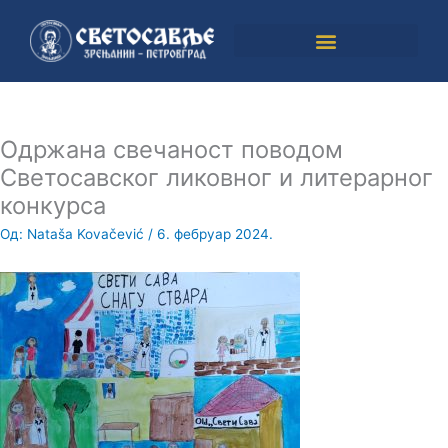
Пређи
на
садржај
Одржана свечаност поводом
Светосавског ликовног и литерарног
конкурса
Од:
Nataša Kovačević
/
6. фебруар 2024.