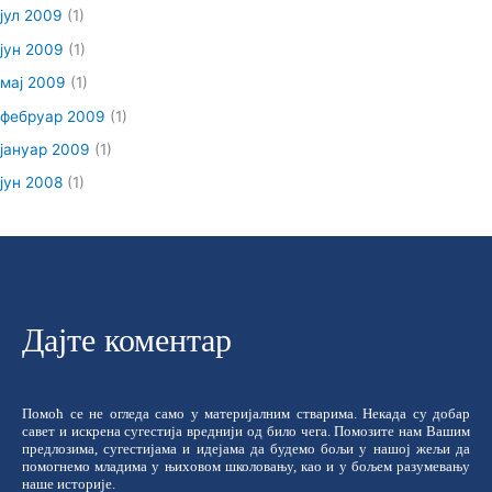
јул 2009
(1)
јун 2009
(1)
мај 2009
(1)
фебруар 2009
(1)
јануар 2009
(1)
јун 2008
(1)
Дајте коментар
Помоћ се не огледа само у материјалним стварима. Некада су добар
савет и искрена сугестија вреднији од било чега. Помозите нам Вашим
предлозима, сугестијама и идејама да будемо бољи у нашој жељи да
помогнемо младима у њиховом школовању, као и у бољем разумевању
наше историје.