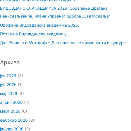
а
ВИДОВДАНСКА АКАДЕМИЈА 2026. Обраћање Драгана
г
Ранисављевића, члана Управног одбора „Светосавља“
а
Одржана Видовданска академија 2026.
з
Позив на Видовданску академију
а
Дан Ћирила и Методија – Дан словенске писмености и културе
:
Архива
јул 2026
(3)
јун 2026
(1)
мај 2026
(4)
април 2026
(4)
март 2026
(6)
фебруар 2026
(2)
јануар 2026
(5)