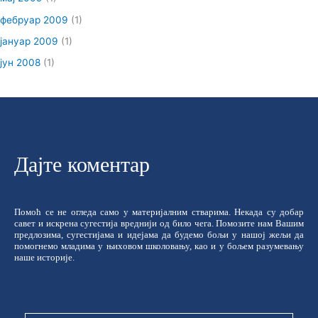
фебруар 2009
(1)
јануар 2009
(1)
јун 2008
(1)
Дајте коментар
Помоћ се не огледа само у материјалним стварима. Некада су добар
савет и искрена сугестија вреднији од било чега. Помозите нам Вашим
предлозима, сугестијама и идејама да будемо бољи у нашој жељи да
помогнемо младима у њиховом школовању, као и у бољем разумевању
наше историје.