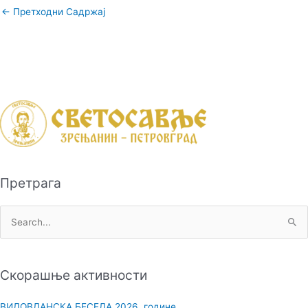
←
Претходни Садржај
Претрага
П
р
е
Скорашње активности
т
р
ВИДОВДАНСКА БЕСЕДА 2026. године