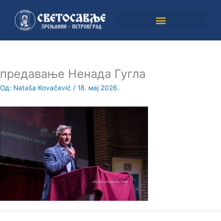
Пређи
на
садржај
предавање Ненада Гугла
Од:
Nataša Kovačević
/
18. мај 2026.