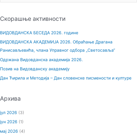
р
е
Скорашње активности
т
р
ВИДОВДАНСКА БЕСЕДА 2026. године
а
ВИДОВДАНСКА АКАДЕМИЈА 2026. Обраћање Драгана
г
Ранисављевића, члана Управног одбора „Светосавља“
а
Одржана Видовданска академија 2026.
з
Позив на Видовданску академију
а
Дан Ћирила и Методија – Дан словенске писмености и културе
:
Архива
јул 2026
(3)
јун 2026
(1)
мај 2026
(4)