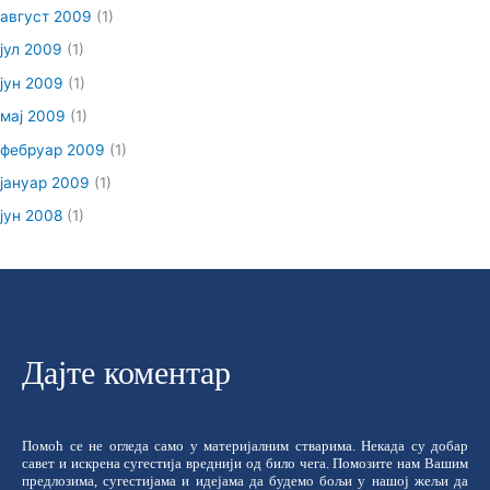
август 2009
(1)
јул 2009
(1)
јун 2009
(1)
мај 2009
(1)
фебруар 2009
(1)
јануар 2009
(1)
јун 2008
(1)
Дајте коментар
Помоћ се не огледа само у материјалним стварима. Некада су добар
савет и искрена сугестија вреднији од било чега. Помозите нам Вашим
предлозима, сугестијама и идејама да будемо бољи у нашој жељи да