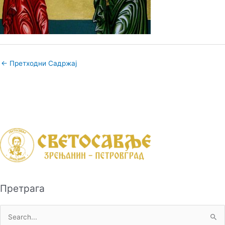
←
Претходни Садржај
Претрага
П