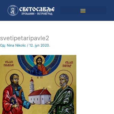
Пређи
на
садржај
svetipetaripavle2
Од:
Nina Nikolic
/
12. јул 2020.