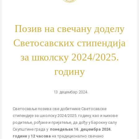
Позив на свечану доделу
Светосавских стипендија
за школску 2024/2025.
годину
13. децембар 2024.
Светосавље позива све добитнике Светосавске
стипендије за школску 2024/2025. годину, као и њихове
родитеље, рођаке и пријатеље, да дођу у Барокну салу
Скупштине града у
понедељак 16. децембра 2024.
године
у
12 часова
на традиционално свечано