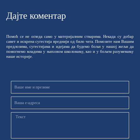
Дајте коментар
Помоћ се не огледа само у материјалним стварима. Некада су добар
савет и искрена сугестија вреднији од било чега. Помозите нам Вашим
предлозима, сугестијама и идејама да будемо бољи у нашој жељи да
помогнемо младима у њиховом школовању, као и у бољем разумевању
наше историје.
Име
и
презиме
Email
Порука