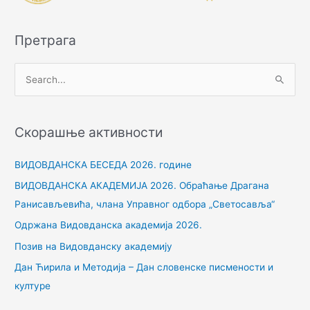
Претрага
П
р
е
Скорашње активности
т
р
ВИДОВДАНСКА БЕСЕДА 2026. године
а
ВИДОВДАНСКА АКАДЕМИЈА 2026. Обраћање Драгана
г
Ранисављевића, члана Управног одбора „Светосавља“
а
Одржана Видовданска академија 2026.
з
Позив на Видовданску академију
а
Дан Ћирила и Методија – Дан словенске писмености и
:
културе