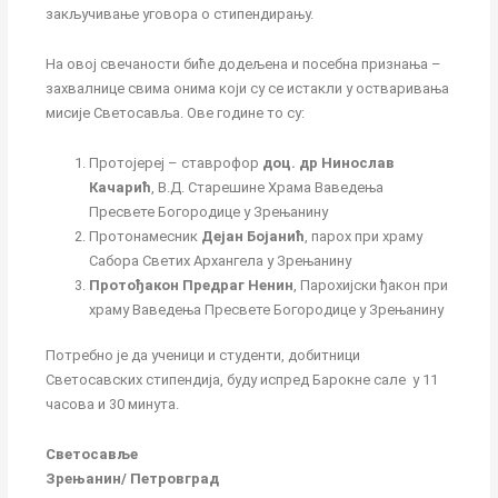
закључивање уговора о стипендирању.
На овој свечаности биће додељена и посебна признања –
захвалнице свима онима који су се истакли у остваривања
мисије Светосавља. Ове године то су:
Протојереј – ставрофор
доц. др Нинослав
Качарић
, В.Д. Старешине Храма Ваведења
Пресвете Богородице у Зрењанину
Протонамесник
Дејан Бојанић
, парох при храму
Сабора Светих Архангела у Зрењанину
Протођакон Предраг Ненин
, Парохијски ђакон при
храму Ваведења Пресвете Богородице у Зрењанину
Потребно је да ученици и студенти, добитници
Светосавских стипендија, буду испред Барокне сале у 11
часова и 30 минута.
Светосавље
Зрењанин/ Петровград