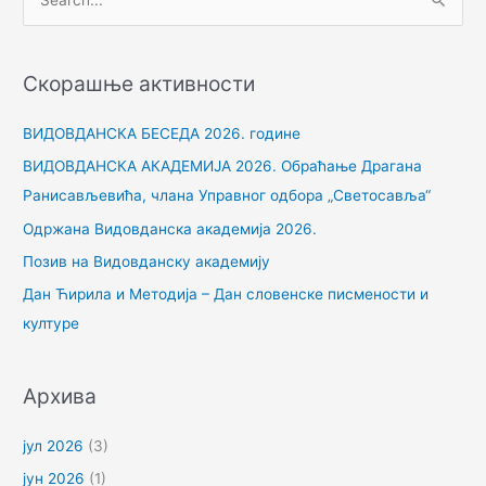
П
р
е
Скорашње активности
т
р
ВИДОВДАНСКА БЕСЕДА 2026. године
а
ВИДОВДАНСКА АКАДЕМИЈА 2026. Обраћање Драгана
г
Ранисављевића, члана Управног одбора „Светосавља“
а
Одржана Видовданска академија 2026.
з
Позив на Видовданску академију
а
Дан Ћирила и Методија – Дан словенске писмености и
:
културе
Архива
јул 2026
(3)
јун 2026
(1)