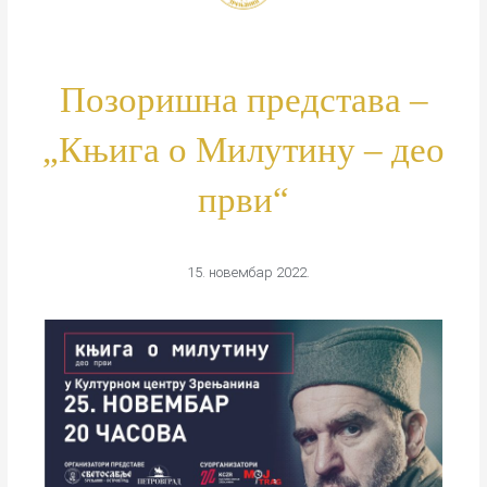
Позоришна представа –
„Књига о Милутину – део
први“
15. новембар 2022.