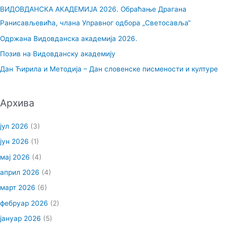
а
ВИДОВДАНСКА АКАДЕМИЈА 2026. Обраћање Драгана
г
Ранисављевића, члана Управног одбора „Светосавља“
а
Одржана Видовданска академија 2026.
з
Позив на Видовданску академију
а
Дан Ћирила и Методија – Дан словенске писмености и културе
:
Архива
јул 2026
(3)
јун 2026
(1)
мај 2026
(4)
април 2026
(4)
март 2026
(6)
фебруар 2026
(2)
јануар 2026
(5)