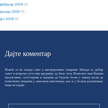
фебруар 2009
(1)
јануар 2009
(1)
јун 2008
(1)
Дајте коментар
Помоћ се не огледа само у материјалним стварима. Некада су добар
савет и искрена сугестија вреднији од било чега. Помозите нам Вашим
предлозима, сугестијама и идејама да будемо бољи у нашој жељи да
помогнемо младима у њиховом школовању, као и у бољем разумевању
наше историје.
Име