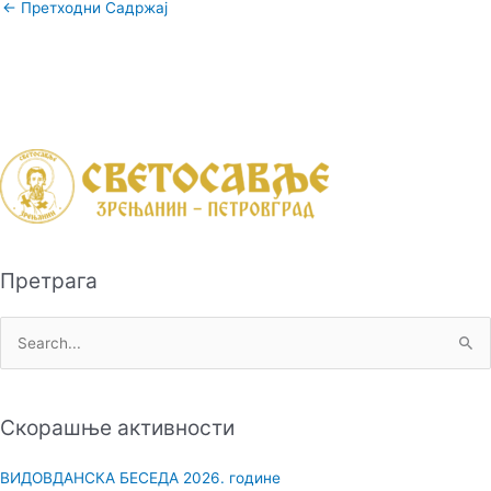
←
Претходни Садржај
Претрага
П
р
е
Скорашње активности
т
р
ВИДОВДАНСКА БЕСЕДА 2026. године