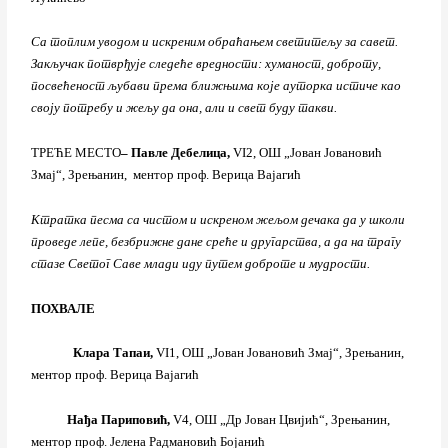
Са топлим уводом и искреним обраћањем светитељу за савет.
Закључак потврђује следеће вредности: хуманост, доброту,
посвећеност љубави према ближњима које ауторка истиче као
своју потребу и жељу да она, али и свет буду такви.
ТРЕЋЕ МЕСТО
–
Павле Дебелица,
VI2, ОШ „Јован Јовановић
Змај“, Зрењанин, ментор проф. Верица Вајагић
Ктратка песма са чистом и искреном жељом дечака да у школи
проведе лепе, безбрижне дане среће и другарства, а да на трагу
стазе Светог Саве млади иду путем доброте и мудрости.
ПОХВАЛЕ
Клара Тапаи,
VI1, ОШ „Јован Јовановић Змај“, Зрењанин,
ментор проф. Верица Вајагић
Нађа Париповић,
V4, ОШ „Др Јован Цвијић“, Зрењанин,
ментор проф. Јелена Радмановић Бојанић