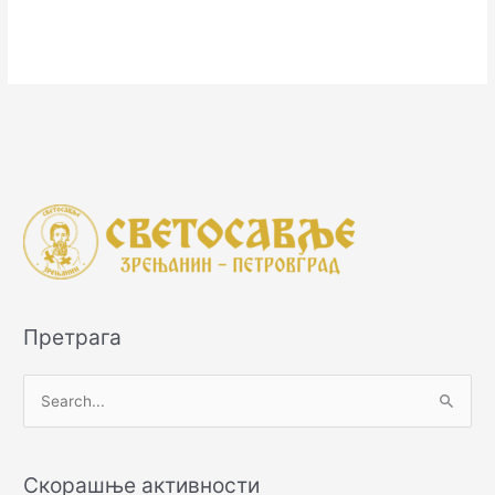
Претрага
П
р
е
Скорашње активности
т