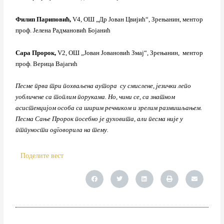
Филип Париповић,
V4, ОШ „Др Јован Цвијић“, Зрењанин, ментор
проф. Јелена Радмановић Бојанић
Саpа Пророк,
V2, ОШ „Јован Јовановић Змај“, Зрењанин, ментор
проф. Верица Вајагић
Песме прва три похваљена аутора су смислене, језички лепо
уобличене са топлим порукама. Но, чини се, са знатном
асистенцијом особа са ширим речником и зрелим размишљањем.
Песма Сање Пророк посебно је духовита, али песма није у
птпуности одговорила на тему.
Поделите вест