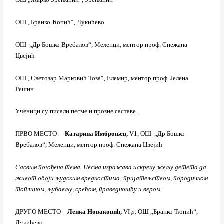
ОШ „Бранко Ћопић“, Лукићево
ОШ „Др Бошко Вребалов“, Меленци, ментор проф. Снежана
Цвејић
ОШ „Светозар Марковић Тоза“, Елемир, ментор проф. Јелена
Решин
Ученици су писали песме и прозне саставе.
ПРВО МЕСТО –
Катарина Имброњев,
V1, ОШ „Др Бошко
Вребалов“, Меленци, ментор проф. Снежана Цвејић
Сасвим погођена тема. Песма изражава искрену жељу детета да
живот обоји људским вредностима: пријатељством, породичном
топлином, љубављу, срећом, праведношћу и вером.
ДРУГО МЕСТО –
Ленка Новаковић,
VI
p.
ОШ „Бранко Ћопић“,
Лукићево