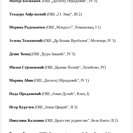
Матеја Босиљков
, (ОШ „Доситеј Обрадовић“, IV 3)
Теодора Анђелковић
(ОШ „Ј.Ј. Змај“, III 2)
Мерима Радованчев
(ОШ „Младост“, Томашевац, I 1)
Јелена Томашевић
(ОШ „Др Бошко Вребалов“, Меленци, IV 3)
Денис Ћенај
(ОШ „Ђура Јакшић“, IV 3)
Милан Стјепановић
(ОШ „Бранко Ћопић“, Лукићево, IV)
Марина Аћин
(ОШ „Доситеј Обрадовић“, IV 1)
Нада Продановић
(ОШ „Јован Дучић“, Клек, I)
Игор Куручев
(ОШ „Јован Цвијић“, II 3)
Николина Калапиш
(ОШ „Братство јединство“, Бело Блато, II 2)