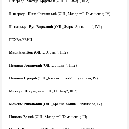
I награда:
Матеја Ердељан
(ОШ „Ј.Ј. Змај“, III 2)
II награда:
Нина Филиповић
(ОШ „Младост“, Томашевац, IV)
III награда:
Вук Воркапић
(ОШ „Жарко Зрењанин“, IV1)
ПОХВАЉЕНИ:
Маријана Боц
(ОШ „Ј.Ј. Змај“, III 2)
Немања Јовановић
(ОШ „Ј.Ј. Змај“, III 2)
Немања Продић
(ОШ „Бранко Ћопић“, Лукићево, IV)
Михајло Шкундрић
(ОШ „Ј.Ј. Змај“, III 2)
Максим Рикановић
(ОШ „Бранко Ћопић“, Лукићево, IV)
Никола Ђокић
(ОШ „Младост“, Томашевац, III)