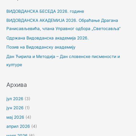
р
ВИДОВДАНСКА БЕСЕДА 2026. године
а
ВИДОВДАНСКА АКАДЕМИЈА 2026. Обраћање Драгана
г
Ранисављевића, члана Управног одбора „Светосавља“
а
Одржана Видовданска академија 2026.
з
Позив на Видовданску академију
а
Дан Ћирила и Методија – Дан словенске писмености и
:
културе
Архива
јул 2026
(3)
јун 2026
(1)
мај 2026
(4)
април 2026
(4)
март 2026
(6)