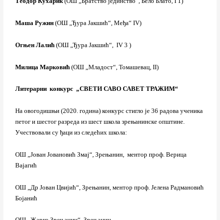
Теодор Кухарик
(ОШ „Братство јединство“, Бело Блато, I 1)
Маша Ружин
(ОШ „Ђура Јакшић“, Међа“ IV)
Огњен Лалић
(ОШ „Ђура Јакшић“, IV 3 )
Милица Марковић
(ОШ „Младост“, Томашевац, II)
Литерарни конкурс „СВЕТИ САВО САВЕТ ТРАЖИМ“
На овогодишњи (2020. година) конкурс стигло је 36 радова ученика
петог и шестог разреда из шест школа зрењанинске општине.
Учествовали су ђаци из следећих школа:
ОШ „Јован Јовановић Змај“, Зрењанин, ментор проф. Верица
Вајагић
ОШ „Др Јован Цвијић“, Зрењанин, ментор проф. Јелена Радмановић
Бојанић
ОШ „Жарко Зрењанин“, Зрењанин