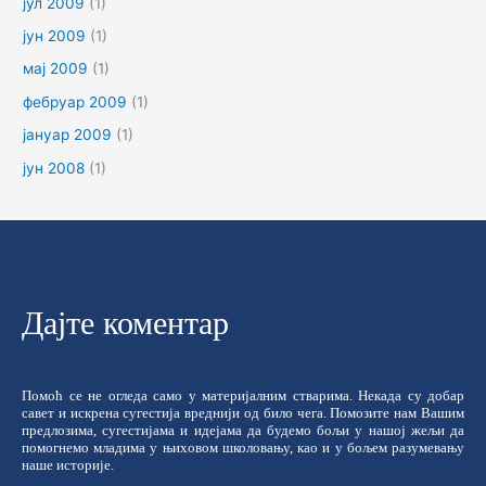
јул 2009
(1)
јун 2009
(1)
мај 2009
(1)
фебруар 2009
(1)
јануар 2009
(1)
јун 2008
(1)
Дајте коментар
Помоћ се не огледа само у материјалним стварима. Некада су добар
савет и искрена сугестија вреднији од било чега. Помозите нам Вашим
предлозима, сугестијама и идејама да будемо бољи у нашој жељи да
помогнемо младима у њиховом школовању, као и у бољем разумевању
наше историје.