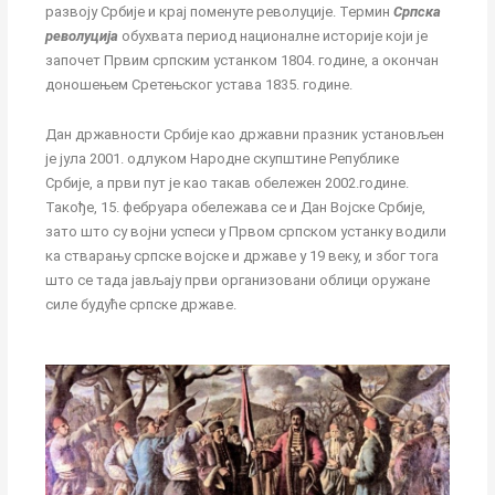
развоју Србије и крај поменуте револуције. Термин
Српска
револуција
обухвата период националне историје који је
започет Првим српским устанком 1804. године, а окончан
доношењем Сретењског устава 1835. године.
Дан државности Србије као државни празник установљен
је јула 2001. одлуком Народне скупштине Републике
Србије, а први пут је као такав обележен 2002.године.
Такође, 15. фебруара обележава се и Дан Војске Србије,
зато што су војни успеси у Првом српском устанку водили
ка стварању српске војске и државе у 19 веку, и због тога
што се тада јављају први организовани облици оружане
силе будуће српске државе.