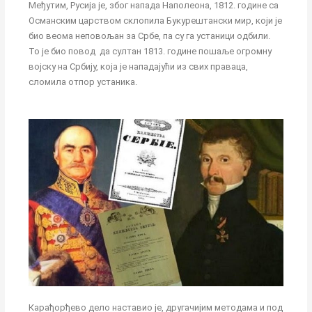
Међутим, Русија је, због напада Наполеона, 1812. године са
Османским царством склопила Букурештански мир, који је
био веома неповољан за Србе, па су га устаници одбили.
То је био повод да султан 1813. године пошаље огромну
војску на Србију, која је нападајући из свих праваца,
сломила отпор устаника.
Карађорђево дело наставио је, другачијим методама и под