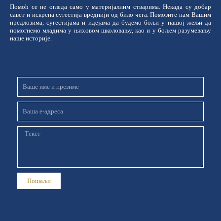
Помоћ се не огледа само у материјалним стварима. Некада су добар
савет и искрена сугестија вреднији од било чега. Помозите нам Вашим
предлозима, сугестијама и идејама да будемо бољи у нашој жељи да
помогнемо младима у њиховом школовању, као и у бољем разумевању
наше историје.
Име
и
презиме
Email
Порука
Пошаљи