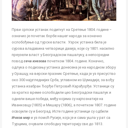
Први српски устанак подигнут на Сретење 1804. године ‒
означио je почетак борбе нашег народа за коначно
ослобођење од турске власти.
Узрок устанка била је
сурова владавина четворице дахија, који су 1801. насилно
преузели власт у Београдском пашалуку, а непосредни
повод
сеча кнезова
почетком 1804. године. Коначно,
одлука о подизању устанка донесена је на народном збору
у Орашцу, на верски празник Сретење, када је уз присуство
око 300 најугледнијих Срба, углавном из Шумадије, за вођу
устанка изабран Ђорђе Петровић Карађорђе. Устаници су
за кратко време ослободили цео Београдски пашалук и
однели више победа, међу којима су најпознатије на
Иванковцу (1805) и Мишару (1806), а почетком 1807. године
освојили су и Београд. Исте године устаници су одбили
Ичков мир
и уз помоћ Русије, која је и сама ушла у рат са
Турцима, очували слободну територију све до 1813.