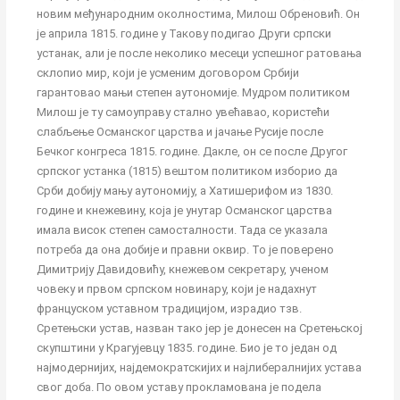
новим међународним околностима, Милош Обреновић. Он
је априла 1815. године у Такову подигао Други српски
устанак, али је после неколико месеци успешног ратовања
склопио мир, који је усменим договором Србији
гарантовао мањи степен аутономије. Мудром политиком
Милош је ту самоуправу стално увећавао, користећи
слабљење Османског царства и јачање Русије после
Бечког конгреса 1815. године. Дакле, он се после Другог
српског устанка (1815) вештом политиком изборио да
Срби добију мању аутономију, а Хатишерифом из 1830.
године и кнежевину, која је унутар Османског царства
имала висок степен самосталности. Тада се указала
потреба да она добије и правни оквир. То је поверено
Димитрију Давидовићу, кнежевом секретару, ученом
човеку и првом српском новинару, који је надахнут
француском уставном традицијом, израдио тзв.
Сретењски устав, назван тако јер је донесен на Сретењској
скупштини у Крагујевцу 1835. године. Био је то један од
најмодернијих, најдемократскијих и најлибералнијих устава
свог доба. По овом уставу прокламована је подела