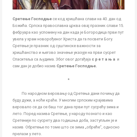
Сретење Господње
се код хришћана слави на 40. дан од
Божића. Српска православна црква овај празник слави 15.
фебруара као успомену на дан када је Богородица први пут
увела у храм новорођеног Христа да га посвети Богу.
Сретење је празник од суштинске важности за
хришћанство и његово значење указује на први сусрет
Спаситеља са људима. Због овог догађаја
с р е т а њ а
и
сам дан је добио назив
Сретење Господње.
*
По народном веровању од Сретења дани почињу да
буду дужи, а ноћи краће. У многим српским крајевима
веровало се да се баш тог дана први пут сусрећу зима и
лето. Поред назива Сретење, у народу познато и као
Сретеније по сусрету два годишња доба, заступљен је и
назив Обретење по томе што се зима „обреће“, односно
прелази у лето.