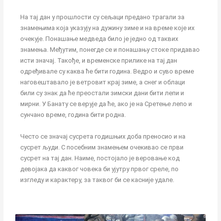
На тај дан у прошлости су сељаци предано трагали за
знамењима која указују на дужину зиме и на време које их
очекује. Понашање медведа било је једно од таквих
знамења. Међутим, понегде се и понашању стоке придавао
исти значај. Такође, и временске прилике на тај дан
одређивале су каква ће бити година. Ведро и суво време
наговештавало је ветровит крај зиме, а снег и облаци
били су знак да ће преостали зимски дани бити лепи и
мирни. У Банату се верује да ће, ако је на Сретење лепо и
сунчано време, година бити родна.
Често се значај сусрета годишњих доба преносио и на
сусрет људи. С посебним знамењем очекивао се први
сусрет на тај дан. Наиме, постојало је веровање код
девојака да каквог човека би ујутру првог среле, по
изгледу и карактеру, за таквог би се касније удале.