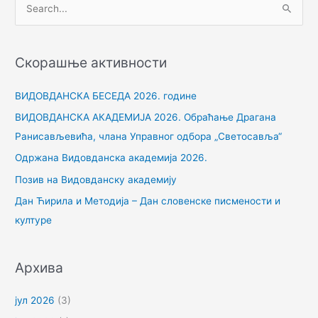
П
р
е
Скорашње активности
т
р
ВИДОВДАНСКА БЕСЕДА 2026. године
а
ВИДОВДАНСКА АКАДЕМИЈА 2026. Обраћање Драгана
г
Ранисављевића, члана Управног одбора „Светосавља“
а
Одржана Видовданска академија 2026.
з
Позив на Видовданску академију
а
Дан Ћирила и Методија – Дан словенске писмености и
:
културе
Архива
јул 2026
(3)