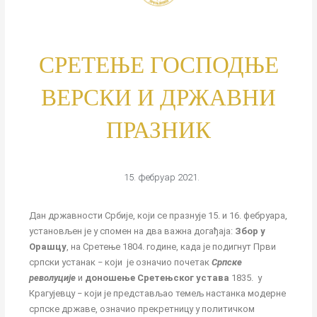
СРЕТЕЊЕ ГОСПОДЊЕ
ВЕРСКИ И ДРЖАВНИ
ПРАЗНИК
15. фебруар 2021.
Дан државности Србије, који се празнује 15. и 16. фебруара,
установљен је у спомен на два важна догађаја:
Збор у
Орашцу
, на Сретење 1804. године, када је подигнут Први
српски устанак ‒ који је означио почетак
Српске
револуције
и
доношење Сретењског устава
1835. у
Крагујевцу ‒ који је представљао темељ настанка модерне
српске државе, означио прекретницу у политичком