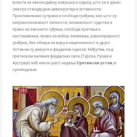
власти на законодавну, извршну и судску, што се и данас
сматра стандардом демократије и уставности.
Прокламована су права и слободе грађана, као што су:
неприкосновеност личности, независност судства и
право на законито суђење, слобода кретања и
настањивања, право на избор занимања, равноправност
грађана, без обзира на веру и националност и друго.
Уставом су укинути и феудални односи. Међутим, под
притиском великих феудалних сила (Турске, Русије и
Аустрије) већ након шест недеља
Сретењски устав
је
суспендован.