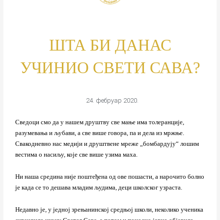
ШТА БИ ДАНАС
УЧИНИО СВЕТИ САВА?
24. фебруар 2020.
Сведоци смо да у нашем друштву све мање има толеранције,
разумевања и љубави, а све више говора, па и дела из мржње.
Свакодневно нас медији и друштвене мреже „бомбардују“ лошим
вестима о насиљу, које све више узима маха.
Ни наша средина није поштеђена од ове пошасти, а нарочито болно
је када се то дешава младим људима, деци школског узраста.
Недавно је, у једној зрењанинској средњој школи, неколико ученика