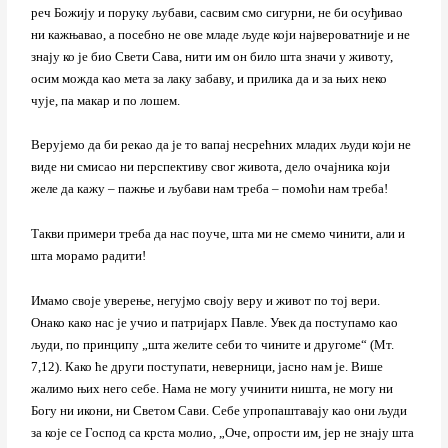
реч Божију и поруку љубави, сасвим смо сигурни, не би осуђивао
ни кажњавао, а посебно не ове младе људе који највероватније и не
знају ко је био Свети Сава, нити им он било шта значи у животу,
осим можда као мета за лаку забаву, и прилика да и за њих неко
чује, па макар и по лошем.
Верујемо да би рекао да је то вапај несрећних младих људи који не
виде ни смисао ни перспективу свог живота, дело очајника који
желе да кажу – пажње и љубави нам треба – помоћи нам треба!
Такви примери треба да нас поуче, шта ми не смемо чинити, али и
шта морамо радити!
Имамо своје уверење, негујмо своју веру и живот по тој вери.
Онако како нас је учио и патријарх Павле. Увек да поступамо као
људи, по принципу „шта желите себи то чините и другоме“ (Мт.
7,12). Како ће други поступати, неверници, јасно нам је. Више
жалимо њих него себе. Нама не могу учинити ништа, не могу ни
Богу ни икони, ни Светом Сави. Себе упропаштавају као они људи
за које се Господ са крста молио, „Оче, опрости им, јер не знају шта