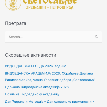
Претрага
П
р
е
Скорашње активности
т
р
ВИДОВДАНСКА БЕСЕДА 2026. године
а
ВИДОВДАНСКА АКАДЕМИЈА 2026. Обраћање Драгана
г
Ранисављевића, члана Управног одбора „Светосавља“
а
Одржана Видовданска академија 2026.
з
Позив на Видовданску академију
а
Дан Ћирила и Методија – Дан словенске писмености и
: