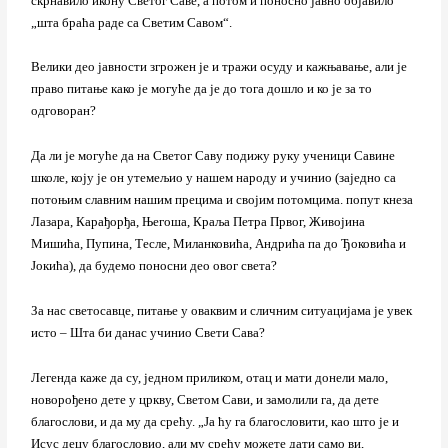
скрнавило икону Светог Саве, а потом и поносно јавно објавило
„шта браћа раде са Светим Савом“.
Велики део јавности згрожен је и тражи осуду и кажњавање, али је
право питање како је могуће да је до тога дошло и ко је за то
одговоран?
Да ли је могуће да на Светог Саву подижу руку ученици Савине
школе, коју је он утемељио у нашем народу и учинио (заједно са
потоњим славним нашим прецима и својим потомцима. попут кнеза
Лазара, Карађорђа, Његоша, Краља Петра Првог, Живојина
Мишића, Пупина, Тесле, Миланковића, Андрића па до Ђоковића и
Јокића), да будемо поносни део овог света?
За нас светосавце, питање у оваквим и сличним ситуацијама је увек
исто – Шта би данас учинио Свети Сава?
Легенда каже да су, једном приликом, отац и мати донели мало,
новорођено дете у цркву, Светом Сави, и замолили га, да дете
благослови, и да му да срећу. „Ја ћу га благословити, као што је и
Исус децу благословио, али му срећу можете дати само ви,