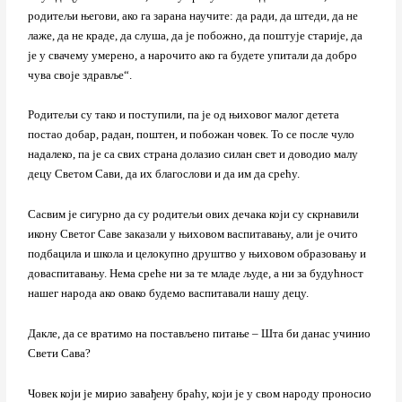
родитељи његови, ако га зарана научите: да ради, да штеди, да не
лаже, да не краде, да слуша, да је побожно, да поштује старије, да
је у свачему умерено, а нарочито ако га будете упитали да добро
чува своје здравље“.
Родитељи су тако и поступили, па је од њиховог малог детета
постао добар, радан, поштен, и побожан човек. То се после чуло
надалеко, па је са свих страна долазио силан свет и доводио малу
децу Светом Сави, да их благослови и да им да срећу.
Сасвим је сигурно да су родитељи ових дечака који су скрнавили
икону Светог Саве заказали у њиховом васпитавању, али је очито
подбацила и школа и целокупно друштво у њиховом образовању и
доваспитавању. Нема среће ни за те младе људе, а ни за будућност
нашег народа ако овако будемо васпитавали нашу децу.
Дакле, да се вратимо на постављено питање – Шта би данас учинио
Свети Сава?
Човек који је мирио завађену браћу, који је у свом народу проносио