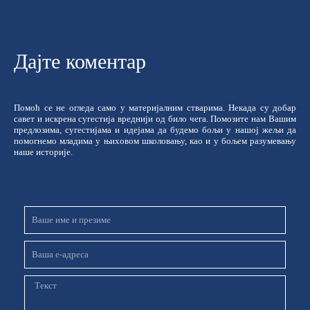
Дајте коментар
Помоћ се не огледа само у материјалним стварима. Некада су добар
савет и искрена сугестија вреднији од било чега. Помозите нам Вашим
предлозима, сугестијама и идејама да будемо бољи у нашој жељи да
помогнемо младима у њиховом школовању, као и у бољем разумевању
наше историје.
Име
и
презиме
Email
Порука