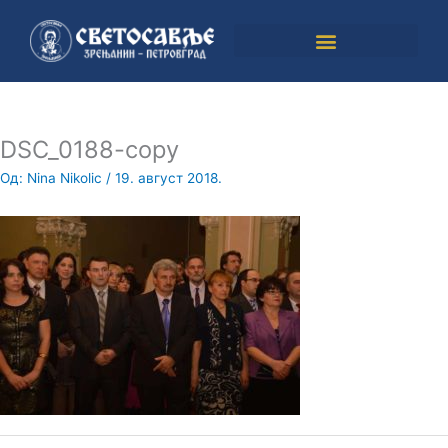
Пређи
на
садржај
DSC_0188-copy
Од:
Nina Nikolic
/
19. август 2018.