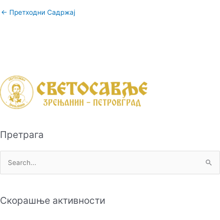
←
Претходни Садржај
Претрага
П
р
е
Скорашње активности
т
р