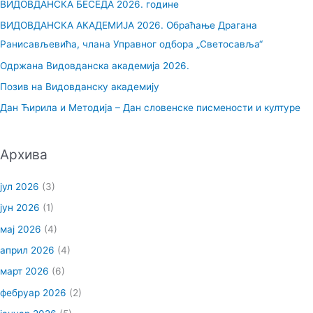
ВИДОВДАНСКА БЕСЕДА 2026. године
а
ВИДОВДАНСКА АКАДЕМИЈА 2026. Обраћање Драгана
г
Ранисављевића, члана Управног одбора „Светосавља“
а
Одржана Видовданска академија 2026.
з
Позив на Видовданску академију
а
Дан Ћирила и Методија – Дан словенске писмености и културе
:
Архива
јул 2026
(3)
јун 2026
(1)
мај 2026
(4)
април 2026
(4)
март 2026
(6)
фебруар 2026
(2)