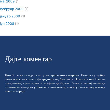
мај 2009
(1)
фебруар 2009
(1)
јануар 2009
(1)
јун 2008
(1)
Дајте коментар
Помоћ се не огледа само у материјалним стварима. Некада су добар
савет и искрена сугестија вреднији од било чега. Помозите нам Вашим
предлозима, сугестијама и идејама да будемо бољи у нашој жељи да
помогнемо младима у њиховом школовању, као и у бољем разумевању
наше историје.