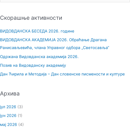
р
е
Скорашње активности
т
р
ВИДОВДАНСКА БЕСЕДА 2026. године
а
ВИДОВДАНСКА АКАДЕМИЈА 2026. Обраћање Драгана
г
Ранисављевића, члана Управног одбора „Светосавља“
а
Одржана Видовданска академија 2026.
з
Позив на Видовданску академију
а
Дан Ћирила и Методија – Дан словенске писмености и културе
:
Архива
јул 2026
(3)
јун 2026
(1)
мај 2026
(4)