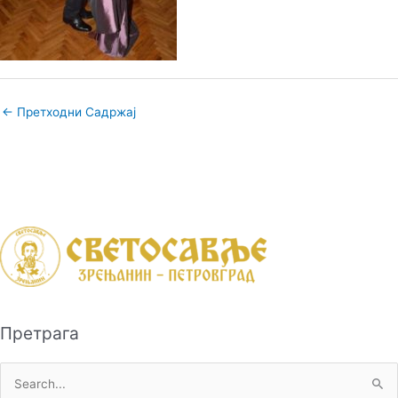
←
Претходни Садржај
Претрага
П