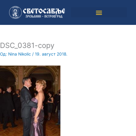
Пређи
на
садржај
DSC_0381-copy
Од:
Nina Nikolic
/
19. август 2018.