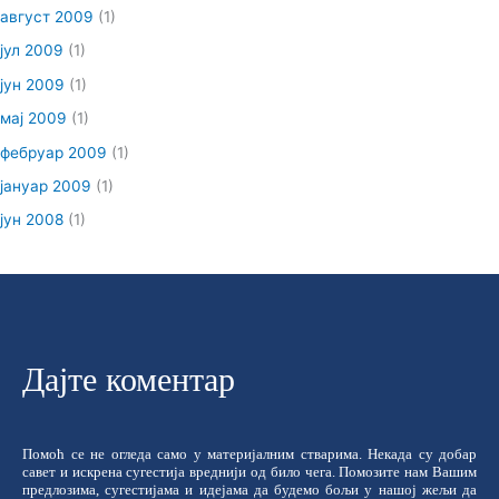
август 2009
(1)
јул 2009
(1)
јун 2009
(1)
мај 2009
(1)
фебруар 2009
(1)
јануар 2009
(1)
јун 2008
(1)
Дајте коментар
Помоћ се не огледа само у материјалним стварима. Некада су добар
савет и искрена сугестија вреднији од било чега. Помозите нам Вашим
предлозима, сугестијама и идејама да будемо бољи у нашој жељи да