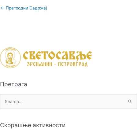
←
Претходни Садржај
Претрага
П
р
е
Скорашње активности
т
р