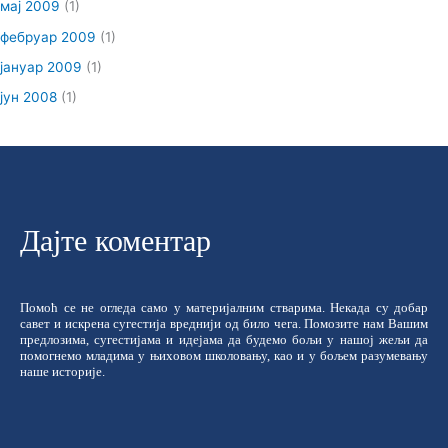
мај 2009
(1)
фебруар 2009
(1)
јануар 2009
(1)
јун 2008
(1)
Дајте коментар
Помоћ се не огледа само у материјалним стварима. Некада су добар
савет и искрена сугестија вреднији од било чега. Помозите нам Вашим
предлозима, сугестијама и идејама да будемо бољи у нашој жељи да
помогнемо младима у њиховом школовању, као и у бољем разумевању
наше историје.