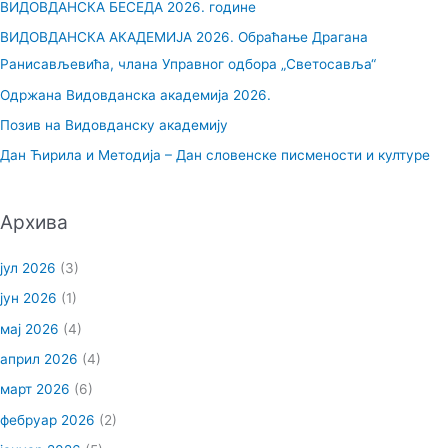
ВИДОВДАНСКА БЕСЕДА 2026. године
а
ВИДОВДАНСКА АКАДЕМИЈА 2026. Обраћање Драгана
г
Ранисављевића, члана Управног одбора „Светосавља“
а
Одржана Видовданска академија 2026.
з
Позив на Видовданску академију
а
Дан Ћирила и Методија – Дан словенске писмености и културе
:
Архива
јул 2026
(3)
јун 2026
(1)
мај 2026
(4)
април 2026
(4)
март 2026
(6)
фебруар 2026
(2)