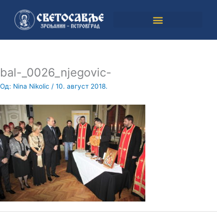
Пређи
на
садржај
bal-_0026_njegovic-
Од:
Nina Nikolic
/
10. август 2018.