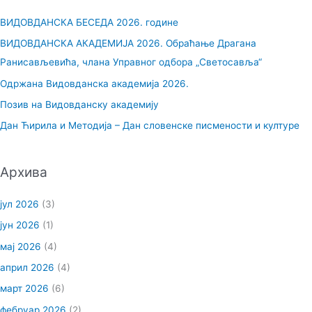
р
ВИДОВДАНСКА БЕСЕДА 2026. године
а
ВИДОВДАНСКА АКАДЕМИЈА 2026. Обраћање Драгана
г
Ранисављевића, члана Управног одбора „Светосавља“
а
Одржана Видовданска академија 2026.
з
Позив на Видовданску академију
а
Дан Ћирила и Методија – Дан словенске писмености и културе
:
Архива
јул 2026
(3)
јун 2026
(1)
мај 2026
(4)
април 2026
(4)
март 2026
(6)
фебруар 2026
(2)