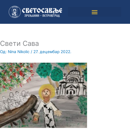
Пређи
на
садржај
Свети Сава
Од:
Nina Nikolic
/
27. децембар 2022.