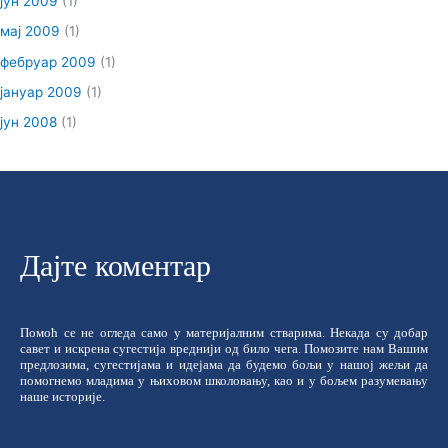
јун 2009
(1)
мај 2009
(1)
фебруар 2009
(1)
јануар 2009
(1)
јун 2008
(1)
Дајте коментар
Помоћ се не огледа само у материјалним стварима. Некада су добар
савет и искрена сугестија вреднији од било чега. Помозите нам Вашим
предлозима, сугестијама и идејама да будемо бољи у нашој жељи да
помогнемо младима у њиховом школовању, као и у бољем разумевању
наше историје.