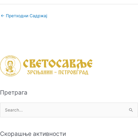
←
Претходни Садржај
Претрага
П
р
е
Скорашње активности
т