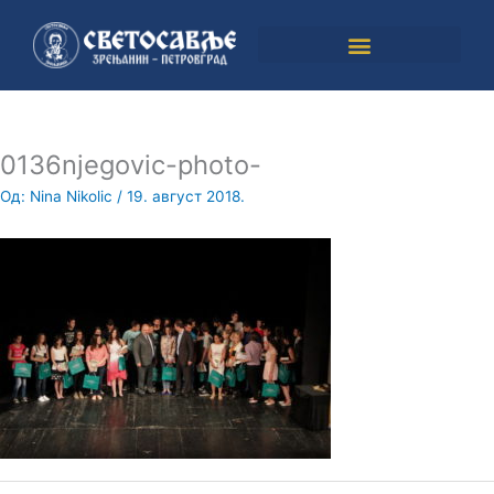
Пређи
на
садржај
0136njegovic-photo-
Од:
Nina Nikolic
/
19. август 2018.