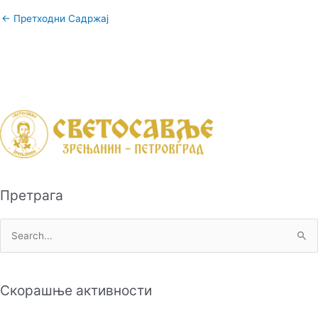
←
Претходни Садржај
Претрага
П
р
е
Скорашње активности
т
р