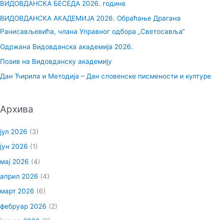
ВИДОВДАНСКА БЕСЕДА 2026. године
а
ВИДОВДАНСКА АКАДЕМИЈА 2026. Обраћање Драгана
г
Ранисављевића, члана Управног одбора „Светосавља“
а
Одржана Видовданска академија 2026.
з
Позив на Видовданску академију
а
Дан Ћирила и Методија – Дан словенске писмености и културе
:
Архива
јул 2026
(3)
јун 2026
(1)
мај 2026
(4)
април 2026
(4)
март 2026
(6)
фебруар 2026
(2)