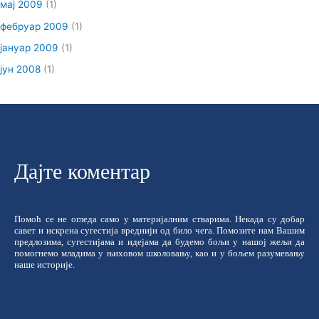
мај 2009
(1)
фебруар 2009
(1)
јануар 2009
(1)
јун 2008
(1)
Дајте коментар
Помоћ се не огледа само у материјалним стварима. Некада су добар
савет и искрена сугестија вреднији од било чега. Помозите нам Вашим
предлозима, сугестијама и идејама да будемо бољи у нашој жељи да
помогнемо младима у њиховом школовању, као и у бољем разумевању
наше историје.