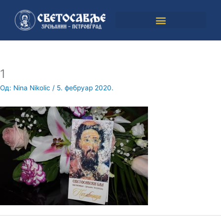
Пређи
на
садржај
1
Од:
Nina Nikolic
/
5. фебруар 2020.