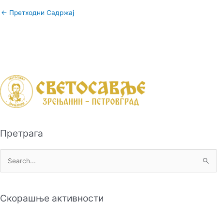
←
Претходни Садржај
Претрага
П
р
е
Скорашње активности
т
р