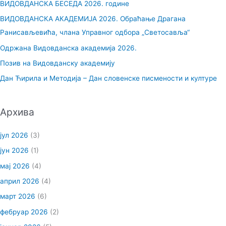
ВИДОВДАНСКА БЕСЕДА 2026. године
а
ВИДОВДАНСКА АКАДЕМИЈА 2026. Обраћање Драгана
г
Ранисављевића, члана Управног одбора „Светосавља“
а
Одржана Видовданска академија 2026.
з
Позив на Видовданску академију
а
Дан Ћирила и Методија – Дан словенске писмености и културе
:
Архива
јул 2026
(3)
јун 2026
(1)
мај 2026
(4)
април 2026
(4)
март 2026
(6)
фебруар 2026
(2)