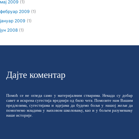
мај 2009
(1)
фебруар 2009
(1)
јануар 2009
(1)
јун 2008
(1)
Дајте коментар
Помоћ се не огледа само у материјалним стварима. Некада су добар
савет и искрена сугестија вреднији од било чега. Помозите нам Вашим
предлозима, сугестијама и идејама да будемо бољи у нашој жељи да
помогнемо младима у њиховом школовању, као и у бољем разумевању
наше историје.