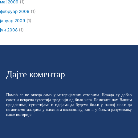
мај 2009
(1)
фебруар 2009
(1)
јануар 2009
(1)
јун 2008
(1)
Дајте коментар
Помоћ се не огледа само у материјалним стварима. Некада су добар
савет и искрена сугестија вреднији од било чега. Помозите нам Вашим
предлозима, сугестијама и идејама да будемо бољи у нашој жељи да
помогнемо младима у њиховом школовању, као и у бољем разумевању
наше историје.