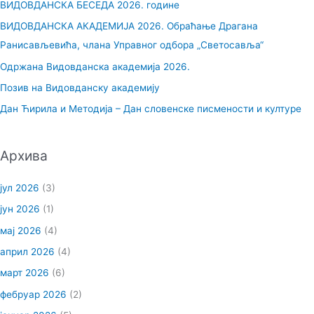
ВИДОВДАНСКА БЕСЕДА 2026. године
а
ВИДОВДАНСКА АКАДЕМИЈА 2026. Обраћање Драгана
г
Ранисављевића, члана Управног одбора „Светосавља“
а
Одржана Видовданска академија 2026.
з
Позив на Видовданску академију
а
Дан Ћирила и Методија – Дан словенске писмености и културе
:
Архива
јул 2026
(3)
јун 2026
(1)
мај 2026
(4)
април 2026
(4)
март 2026
(6)
фебруар 2026
(2)