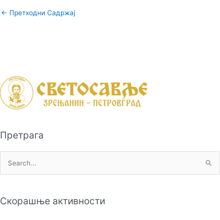
←
Претходни Садржај
Претрага
П
р
е
Скорашње активности
т
р