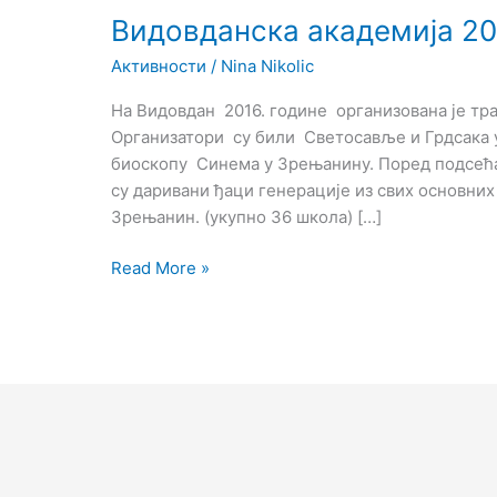
Видовданска академија 20
Активности
/
Nina Nikolic
На Видовдан 2016. године организована је тр
Организатори су били Светосавље и Грдсака 
биоскопу Синема у Зрењанину. Поред подсећањ
су даривани ђаци генерације из свих основних
Зрењанин. (укупно 36 школа) […]
Read More »