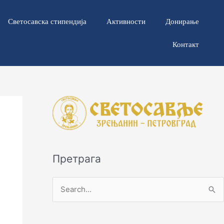
Светосавска стипендија
Активности
Донирање
Контакт
Претрага
П
р
е