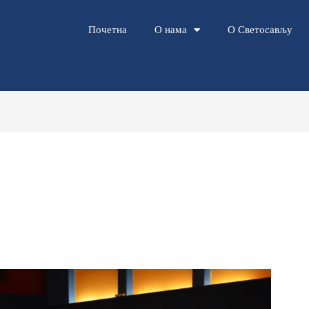
Почетна
О нама
О Светосављу