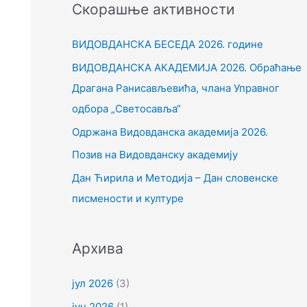
Скорашње активности
т
р
ВИДОВДАНСКА БЕСЕДА 2026. године
а
ВИДОВДАНСКА АКАДЕМИЈА 2026. Обраћање
г
Драгана Ранисављевића, члана Управног
а
одбора „Светосавља“
з
Одржана Видовданска академија 2026.
а
Позив на Видовданску академију
:
Дан Ћирила и Методија – Дан словенске
писмености и културе
Архива
јул 2026
(3)
јун 2026
(1)