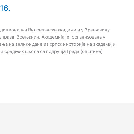
16.
адиционална Видовданска академија у Зрењанину.
управа Зрењанин. Академија је организована у
а на велике дане из српске историје на академији
 и средњих школа са подручја Града (општине)