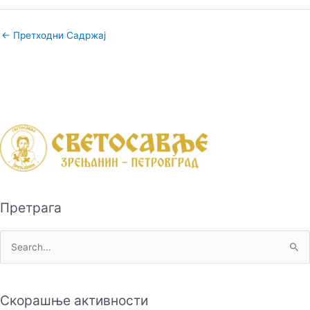
←
Претходни Садржај
Претрага
П
р
е
Скорашње активности
т