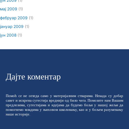
јун 2009
(1)
мај 2009
(1)
фебруар 2009
(1)
јануар 2009
(1)
јун 2008
(1)
Дајте коментар
Помоћ се не огледа само у материјалним стварима. Некада су добар
савет и искрена сугестија вреднији од било чега. Помозите нам Вашим
предлозима, сугестијама и идејама да будемо бољи у нашој жељи да
помогнемо младима у њиховом школовању, као и у бољем разумевању
наше историје.