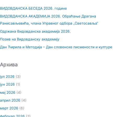
р
ВИДОВДАНСКА БЕСЕДА 2026. године
а
ВИДОВДАНСКА АКАДЕМИЈА 2026. Обраћање Драгана
г
Ранисављевића, члана Управног одбора „Светосавља“
а
Одржана Видовданска академија 2026.
з
Позив на Видовданску академију
а
Дан Ћирила и Методија – Дан словенске писмености и културе
:
Архива
јул 2026
(3)
јун 2026
(1)
мај 2026
(4)
април 2026
(4)
март 2026
(6)
фебруар 2026
(2)