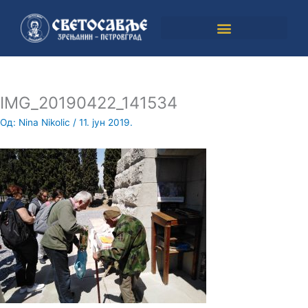
Пређи
на
садржај
IMG_20190422_141534
Од:
Nina Nikolic
/
11. јун 2019.