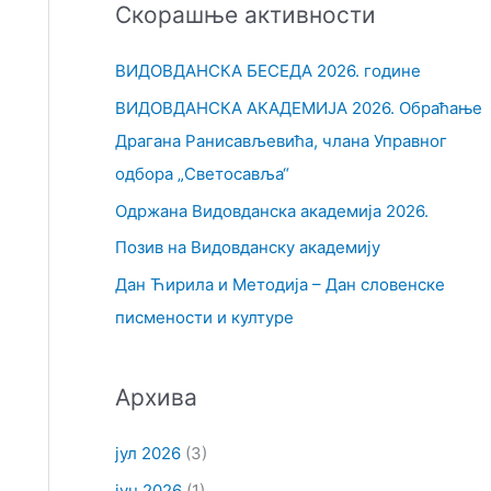
Скорашње активности
т
р
ВИДОВДАНСКА БЕСЕДА 2026. године
а
ВИДОВДАНСКА АКАДЕМИЈА 2026. Обраћање
г
Драгана Ранисављевића, члана Управног
а
одбора „Светосавља“
з
Одржана Видовданска академија 2026.
а
Позив на Видовданску академију
:
Дан Ћирила и Методија – Дан словенске
писмености и културе
Архива
јул 2026
(3)
јун 2026
(1)