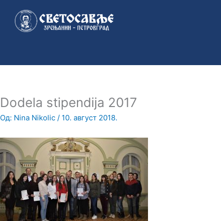
Пређи
на
садржај
Dodela stipendija 2017
Од:
Nina Nikolic
/
10. август 2018.