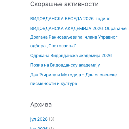
Скорашње активности
т
р
ВИДОВДАНСКА БЕСЕДА 2026. године
а
ВИДОВДАНСКА АКАДЕМИЈА 2026. Обраћање
г
Драгана Ранисављевића, члана Управног
а
одбора „Светосавља“
з
Одржана Видовданска академија 2026.
а
Позив на Видовданску академију
:
Дан Ћирила и Методија – Дан словенске
писмености и културе
Архива
јул 2026
(3)
јун 2026
(1)