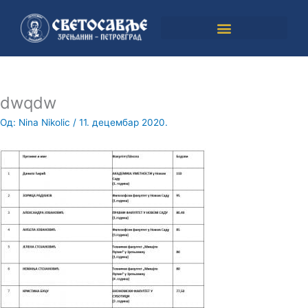
Пређи
на
садржај
dwqdw
Од:
Nina Nikolic
/
11. децембар 2020.