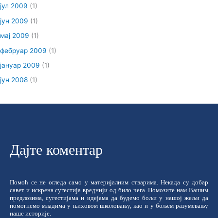
јул 2009
(1)
јун 2009
(1)
мај 2009
(1)
фебруар 2009
(1)
јануар 2009
(1)
јун 2008
(1)
Дајте коментар
Помоћ се не огледа само у материјалним стварима. Некада су добар
савет и искрена сугестија вреднији од било чега. Помозите нам Вашим
предлозима, сугестијама и идејама да будемо бољи у нашој жељи да
помогнемо младима у њиховом школовању, као и у бољем разумевању
наше историје.