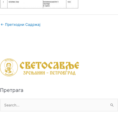
←
Претходни Садржај
Претрага
П
р