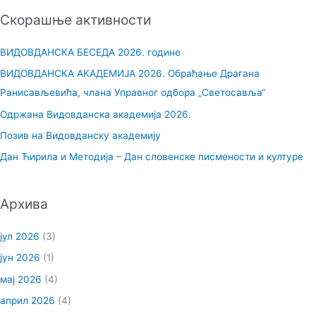
е
Скорашње активности
т
р
ВИДОВДАНСКА БЕСЕДА 2026. године
а
ВИДОВДАНСКА АКАДЕМИЈА 2026. Обраћање Драгана
г
Ранисављевића, члана Управног одбора „Светосавља“
а
Одржана Видовданска академија 2026.
з
Позив на Видовданску академију
а
Дан Ћирила и Методија – Дан словенске писмености и културе
:
Архива
јул 2026
(3)
јун 2026
(1)
мај 2026
(4)
април 2026
(4)