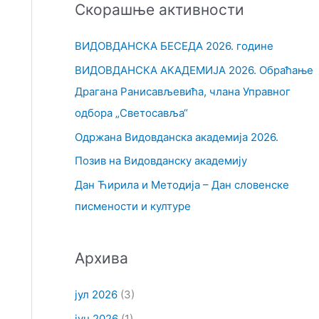
Скорашње активности
т
р
ВИДОВДАНСКА БЕСЕДА 2026. године
а
ВИДОВДАНСКА АКАДЕМИЈА 2026. Обраћање
г
Драгана Ранисављевића, члана Управног
а
одбора „Светосавља“
з
Одржана Видовданска академија 2026.
а
Позив на Видовданску академију
:
Дан Ћирила и Методија – Дан словенске
писмености и културе
Архива
јул 2026
(3)
јун 2026
(1)