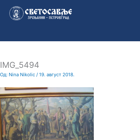
Пређи
на
садржај
IMG_5494
Од:
Nina Nikolic
/
19. август 2018.