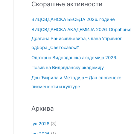
Скорашње активности
т
р
ВИДОВДАНСКА БЕСЕДА 2026. године
а
ВИДОВДАНСКА АКАДЕМИЈА 2026. Обраћање
г
Драгана Ранисављевића, члана Управног
а
одбора „Светосавља“
з
Одржана Видовданска академија 2026.
а
Позив на Видовданску академију
:
Дан Ћирила и Методија – Дан словенске
писмености и културе
Архива
јул 2026
(3)
јун 2026
(1)