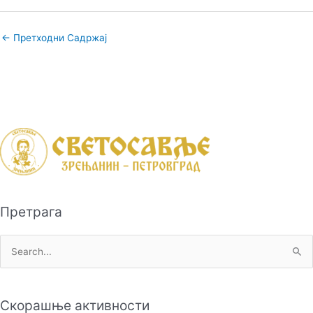
←
Претходни Садржај
Претрага
П
р
е
Скорашње активности
т