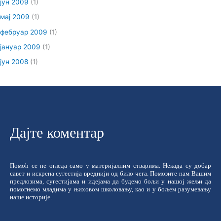
јун 2009
(1)
мај 2009
(1)
фебруар 2009
(1)
јануар 2009
(1)
јун 2008
(1)
Дајте коментар
Помоћ се не огледа само у материјалним стварима. Некада су добар
савет и искрена сугестија вреднији од било чега. Помозите нам Вашим
предлозима, сугестијама и идејама да будемо бољи у нашој жељи да
помогнемо младима у њиховом школовању, као и у бољем разумевању
наше историје.