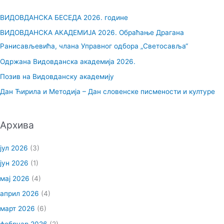
р
ВИДОВДАНСКА БЕСЕДА 2026. године
а
ВИДОВДАНСКА АКАДЕМИЈА 2026. Обраћање Драгана
г
Ранисављевића, члана Управног одбора „Светосавља“
а
Одржана Видовданска академија 2026.
з
Позив на Видовданску академију
а
Дан Ћирила и Методија – Дан словенске писмености и културе
:
Архива
јул 2026
(3)
јун 2026
(1)
мај 2026
(4)
април 2026
(4)
март 2026
(6)
фебруар 2026
(2)