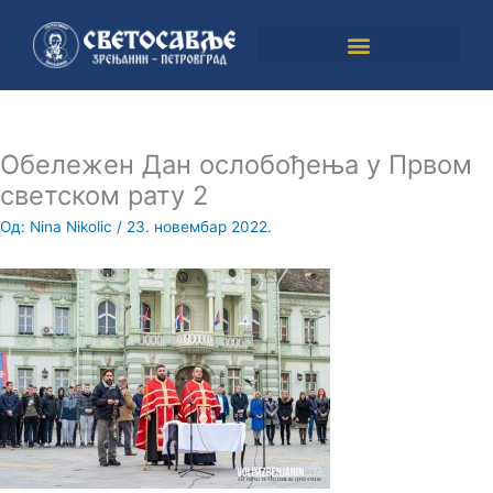
Пређи
на
садржај
Обележeн Дан ослобођења у Првом
светском рату 2
Од:
Nina Nikolic
/
23. новембар 2022.